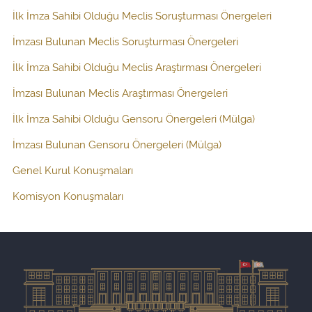
İlk İmza Sahibi Olduğu Meclis Soruşturması Önergeleri
İmzası Bulunan Meclis Soruşturması Önergeleri
İlk İmza Sahibi Olduğu Meclis Araştırması Önergeleri
İmzası Bulunan Meclis Araştırması Önergeleri
İlk İmza Sahibi Olduğu Gensoru Önergeleri (Mülga)
İmzası Bulunan Gensoru Önergeleri (Mülga)
Genel Kurul Konuşmaları
Komisyon Konuşmaları