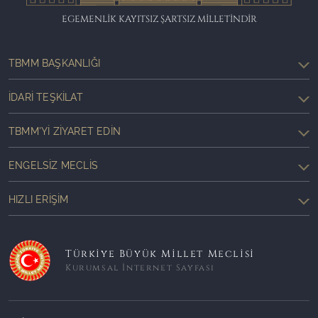
EGEMENLİK KAYITSIZ ŞARTSIZ MİLLETİNDİR
TBMM BAŞKANLIĞI
İDARI TEŞKILAT
TBMM'YI ZIYARET EDIN
ENGELSIZ MECLIS
HIZLI ERIŞIM
Türkiye Büyük Millet Meclisi
Kurumsal İnternet Sayfası