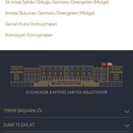
İlk İmza Sahibi Olduğu Gensoru Önergeleri (Mülga)
İmzası Bulunan Gensoru Önergeleri (Mülga)
Genel Kurul Konuşmaları
Komisyon Konuşmaları
EGEMENLİK KAYITSIZ ŞARTSIZ MİLLETİNDİR
TBMM BAŞKANLIĞI
İDARI TEŞKILAT