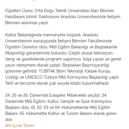
Öğretim Üyesi; Orta Doğu Teknik Üniversitesi İdari Bilimler
Fakültesini bitirdi. Doktorasını Anadolu Üniversitesinde İletişim
Bilimleri alanında yaptı.
Kültür Bakanlığında memuriyete başladı. Anadolu
Üniversitesinin kuruluşunda İletişim Bilimleri Fakültesinde
Öğretim Görevlisi oldu. Millî Eğitim Bakanlığı ve Başbakanlık
Müşavirliği görevlerinde bulundu. Çeşitli ulusal televizyon,
dergi ve gazetelerde program yapımcısı, köşe yazarı ve genel
yayın danışmanı olarak çalıştı. Başbakan Başmüşavirliği
görevine getirildi. TÜBİTAK Bilim Teknoloji Yüksek Kurulu
Üyeliği ve UNESCO Türkiye Millî Komisyonu Başkanlığı yaptı.
Telif ve tercüme olarak çok sayıda kitabı bulunmaktadır.
24, 25 ve 26. Dönemde Eskişehir Milletvekili seçildi. 24.
Dönemde Millî Eğitim, Kültür, Gençlik ve Spor Komisyonu
Başkanı oldu. 61, 62, 63 ve 64. Hükûmetlerde Millî Eğitim
Bakanı, 65. Hükûmette Kültür ve Turizm Bakanı olarak görev
aldı.
Ant İçme Töreni