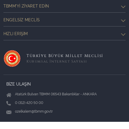
TBMM'YI ZIYARET EDIN
ENGELSIZ MECLIS
HIZLI ERIŞIM
Türkiye Büyük Millet Meclisi
Kurumsal İnternet Sayfası
BİZE ULAŞIN
Atatürk Bulvarı TBMM 06543 Bakanlıklar - ANKARA
0 (312) 420 50 00
ozelkalem@tbmm.gov.tr