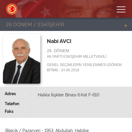
26.DÖNEM / ESKİŞEHİR
Nabi AVCI
26. DÖNEM
AK PARTİ ESKİŞEHİR MİLLETVEKİLİ
GENEL SEÇİMLERİN YENİLENMESİ (DÖNEM
BİTİMİ) - 24.06.2018
Adres
:
Halkla İlişkiler Binası 6.Kat F-610
Telefon
:
Faks
:
Bilecik / Pazaryeri - 1953, Abdullah, Habibe.