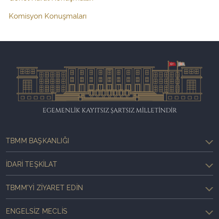
Komisyon Konuşmaları
EGEMENLİK KAYITSIZ ŞARTSIZ MİLLETİNDİR
TBMM BAŞKANLIĞI
İDARI TEŞKILAT
TBMM'YI ZIYARET EDIN
ENGELSIZ MECLIS