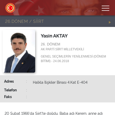
26.DÖNEM / SİİRT
Yasin AKTAY
26. DÖNEM
AK PARTİ SİİRT MİLLETVEKİLİ
GENEL SEÇİMLERİN YENİLENMESİ (DÖNEM
BİTİMİ) - 24.06.2018
Adres
:
Halkla İlişkiler Binası 4.Kat E-404
Telefon
:
Faks
:
20 Şubat 1966'da Siirt'te doğdu. Baba adı Kerem, anne adı