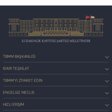
EGEMENLİK KAYITSIZ ŞARTSIZ MİLLETİNDİR
TBMM BAŞKANLIĞI
İDARI TEŞKILAT
TBMM'YI ZIYARET EDIN
ENGELSIZ MECLIS
HIZLI ERIŞIM