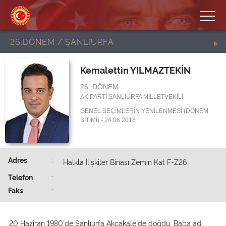
26.DÖNEM / ŞANLIURFA
Kemalettin YILMAZTEKİN
26. DÖNEM
AK PARTİ ŞANLIURFA MİLLETVEKİLİ
GENEL SEÇİMLERİN YENİLENMESİ (DÖNEM
BİTİMİ) - 24.06.2018
Adres
:
Halkla İlişkiler Binası Zemin Kat F-Z26
Telefon
:
Faks
:
20 Haziran 1980'de Şanlıurfa Akçakale'de doğdu. Baba adı