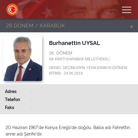
26.DÖNEM / KARABÜK
Burhanettin UYSAL
26. DÖNEM
AK PARTİ KARABÜK MİLLETVEKİLİ
GENEL SEÇİMLERİN YENİLENMESİ (DÖNEM
BİTİMİ) - 24.06.2018
Adres
:
Telefon
:
Faks
:
20 Haziran 1967'de Konya Ereğli'de doğdu. Baba adı Fahrettin,
anne adı Şerife'dir.