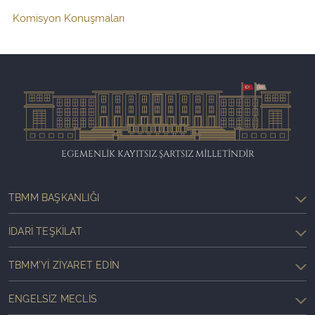
Komisyon Konuşmaları
EGEMENLİK KAYITSIZ ŞARTSIZ MİLLETİNDİR
TBMM BAŞKANLIĞI
İDARI TEŞKILAT
TBMM'YI ZIYARET EDIN
ENGELSIZ MECLIS