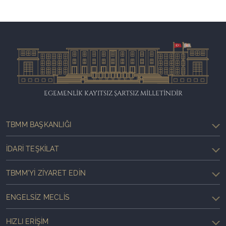
EGEMENLİK KAYITSIZ ŞARTSIZ MİLLETİNDİR
TBMM BAŞKANLIĞI
İDARI TEŞKILAT
TBMM'YI ZIYARET EDIN
ENGELSIZ MECLIS
HIZLI ERIŞIM