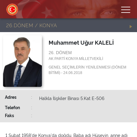
26.DÖNEM / KONYA
Muhammet Uğur KALELİ
26. DÖNEM
AK PARTİ KONYA MİLLETVEKİLİ
GENEL SEÇİMLERİN YENİLENMESİ (DÖNEM
BİTİMİ) - 24.06.2018
Adres
:
Halkla İlişkiler Binası 5.Kat E-506
Telefon
:
Faks
:
1 Şubat 1958'de Konya'da doğdu. Baba adı Hüseyin, anne adı