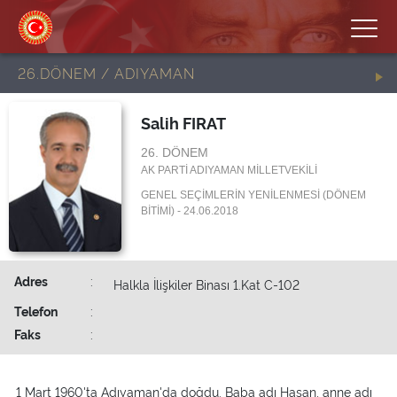
26.DÖNEM / ADIYAMAN
Salih FIRAT
26. DÖNEM
AK PARTİ ADIYAMAN MİLLETVEKİLİ
GENEL SEÇİMLERİN YENİLENMESİ (DÖNEM
BİTİMİ) - 24.06.2018
Adres
:
Halkla İlişkiler Binası 1.Kat C-102
Telefon
:
Faks
:
1 Mart 1960'ta Adıyaman'da doğdu. Baba adı Hasan, anne adı