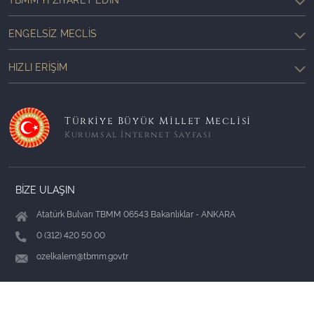
ENGELSIZ MECLIS
HIZLI ERIŞIM
Türkiye Büyük Millet Meclisi
Kurumsal İnternet Sayfası
BİZE ULAŞIN
Atatürk Bulvarı TBMM 06543 Bakanlıklar - ANKARA
0 (312) 420 50 00
ozelkalem@tbmm.gov.tr