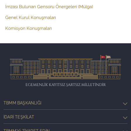
İmzası Bulunan Gensoru Önergeleri (Mülga)
Genel Kurul Konuşmaları
Komisyon Konuşmaları
EGEMENLİK KAYITSIZ ŞARTSIZ MİLLETİNDİR
TBMM BAŞKANLIĞI
İDARI TEŞKILAT
TBMM'YI ZIYARET EDIN