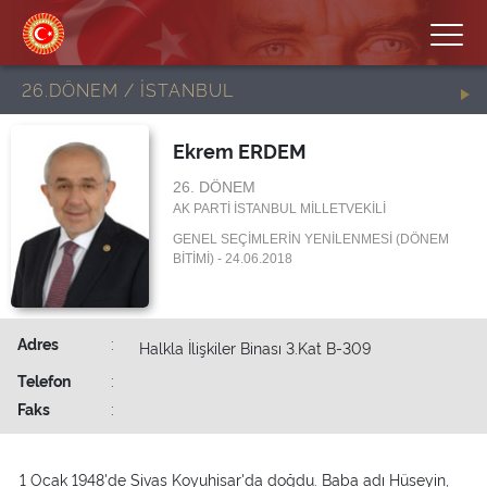
26.DÖNEM / İSTANBUL
Ekrem ERDEM
26. DÖNEM
AK PARTİ İSTANBUL MİLLETVEKİLİ
GENEL SEÇİMLERİN YENİLENMESİ (DÖNEM
BİTİMİ) - 24.06.2018
Adres
:
Halkla İlişkiler Binası 3.Kat B-309
Telefon
:
Faks
:
1 Ocak 1948'de Sivas Koyuhisar'da doğdu. Baba adı Hüseyin,