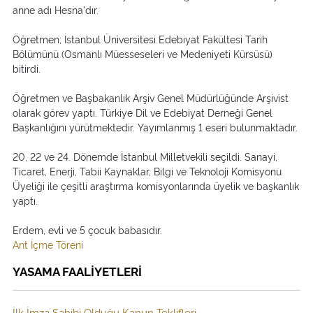
anne adı Hesna'dır.
Öğretmen; İstanbul Üniversitesi Edebiyat Fakültesi Tarih
Bölümünü (Osmanlı Müesseseleri ve Medeniyeti Kürsüsü)
bitirdi.
Öğretmen ve Başbakanlık Arşiv Genel Müdürlüğünde Arşivist
olarak görev yaptı. Türkiye Dil ve Edebiyat Derneği Genel
Başkanlığını yürütmektedir. Yayımlanmış 1 eseri bulunmaktadır.
20, 22 ve 24. Dönemde İstanbul Milletvekili seçildi. Sanayi,
Ticaret, Enerji, Tabii Kaynaklar, Bilgi ve Teknoloji Komisyonu
Üyeliği ile çeşitli araştırma komisyonlarında üyelik ve başkanlık
yaptı.
Erdem, evli ve 5 çocuk babasıdır.
Ant İçme Töreni
YASAMA FAALİYETLERİ
İlk İmza Sahibi Olduğu Kanun Teklifleri