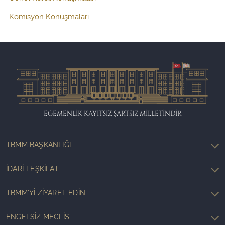
Komisyon Konuşmaları
EGEMENLİK KAYITSIZ ŞARTSIZ MİLLETİNDİR
TBMM BAŞKANLIĞI
İDARI TEŞKILAT
TBMM'YI ZIYARET EDIN
ENGELSIZ MECLIS