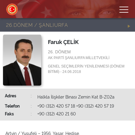
26.DÖNEM / ŞANLIURFA
Faruk ÇELİK
26. DÖNEM
AK PARTİ ŞANLIURFA MİLLETVEKİLİ
GENEL SEÇİMLERİN YENİLENMESİ (DÖNEM
BİTİMİ) - 24.06.2018
Adres
:
Halkla İlişkiler Binası Zemin Kat B-Z02a
Telefon
:
+90 (312) 420 57 18 +90 (312) 420 57 19
Faks
:
+90 (312) 420 21 60
Artvin / Yusufeli – 1956, Yaşar, Hedise.