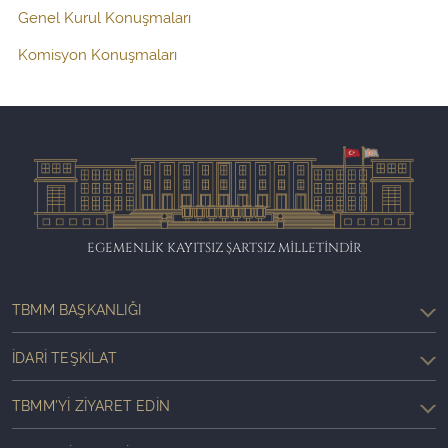
Genel Kurul Konuşmaları
Komisyon Konuşmaları
EGEMENLİK KAYITSIZ ŞARTSIZ MİLLETİNDİR
TBMM BAŞKANLIĞI
İDARI TEŞKILAT
TBMM'YI ZIYARET EDIN