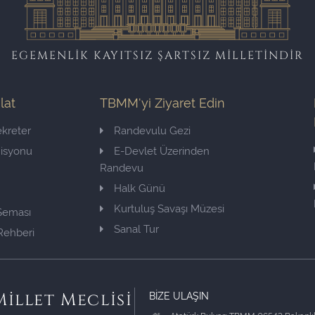
EGEMENLİK KAYITSIZ ŞARTSIZ MİLLETİNDİR
ilat
TBMM'yi Ziyaret Edin
kreter
Randevulu Gezi
misyonu
E-Devlet Üzerinden
Randevu
Halk Günü
Kurtuluş Savaşı Müzesi
 Şeması
Sanal Tur
Rehberi
BİZE ULAŞIN
illet Meclisi