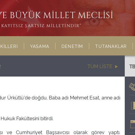
E BÜYÜK MİLLET MECLİSİ
KAYITSIZ ŞARTSIZ MİLLETİNDİR”
KİLLERİ
YASAMA
DENETİM
TUTANAKLAR
R
TÜM LİSTE
T
rdur Ürkütlü'de doğdu. Baba adı Mehmet Esat, anne adı
Hukuk Fakültesini bitirdi.
sı ve Cumhuriyet Başsavcısı olarak görev yaptı.