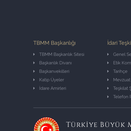
TBMM Başkanlığı
İdari Teşk
TBMM Başkanlık Sitesi
Genel Se
Başkanlık Divanı
Etik Ko
Başkanvekilleri
Tarihçe
Katip Üyeler
Mevzuat
İdare Amirleri
Teşkilat
Telefon 
Türkiye Büyük M