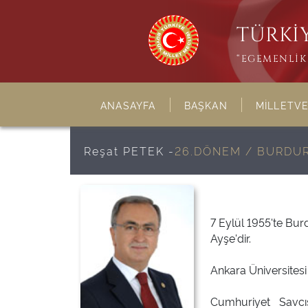
TÜRKİY
“EGEMENLİK 
ANASAYFA
BAŞKAN
MİLLETVE
Reşat PETEK -
26.DÖNEM / BURDU
7 Eylül 1955'te Bu
Ayşe'dir.
Ankara Üniversitesi 
Cumhuriyet Savcı