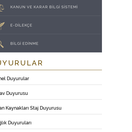
KANUN VE KARAR BİLGİ SİSTEMİ
E-DİLEKÇE
BİLGİ EDİNME
UYURULAR
nel Duyurular
nav Duyurusu
an Kaynakları Staj Duyurusu
lık Duyuruları