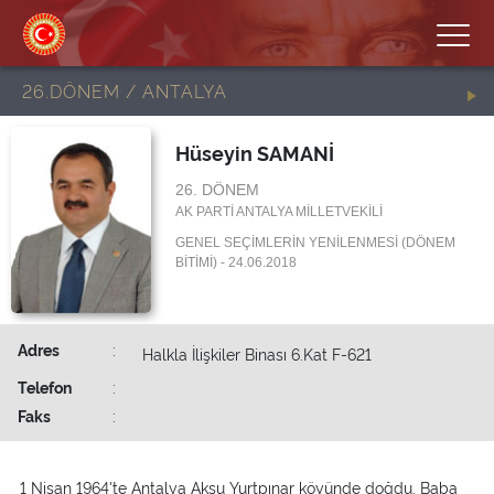
26.DÖNEM / ANTALYA
Hüseyin SAMANİ
26. DÖNEM
AK PARTİ ANTALYA MİLLETVEKİLİ
GENEL SEÇİMLERİN YENİLENMESİ (DÖNEM
BİTİMİ) - 24.06.2018
Adres
:
Halkla İlişkiler Binası 6.Kat F-621
Telefon
:
Faks
:
1 Nisan 1964'te Antalya Aksu Yurtpınar köyünde doğdu. Baba