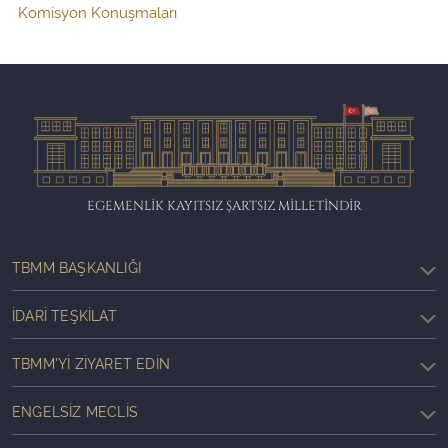
Komisyon Konuşmaları
EGEMENLİK KAYITSIZ ŞARTSIZ MİLLETİNDİR
TBMM BAŞKANLIĞI
İDARI TEŞKILAT
TBMM'YI ZIYARET EDIN
ENGELSIZ MECLIS