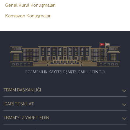
Genel Kurul Konuşmaları
Komisyon Konuşmaları
EGEMENLİK KAYITSIZ ŞARTSIZ MİLLETİNDİR
TBMM BAŞKANLIĞI
İDARI TEŞKILAT
TBMM'YI ZIYARET EDIN