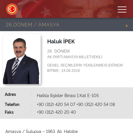
26.DÖNEM / AMASYA
Haluk İPEK
26. DÖNEM
AK PARTİ AMASYA MİLLETVEKİLİ
GENEL SEÇİMLERİN YENİLENMESİ (DÖNEM
BİTİMİ) - 24.06.2018
Adres
:
Halkla İlişkiler Binası 1.Kat E-105
Telefon
:
+90 (312) 420 54 07 +90 (312) 420 54 08
Faks
:
+90 (312) 420 20 40
Amasya / Suluova – 1963, Ali, Habibe.