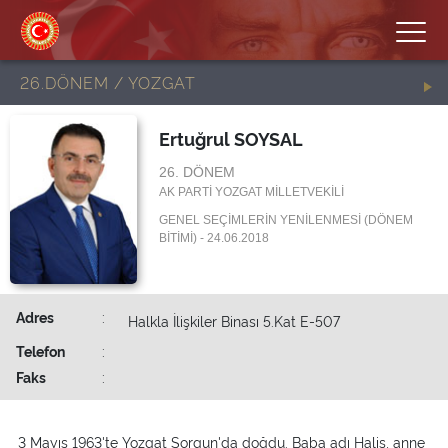
26.DÖNEM / YOZGAT
Ertuğrul SOYSAL
26. DÖNEM
AK PARTİ YOZGAT MİLLETVEKİLİ
GENEL SEÇİMLERİN YENİLENMESİ (DÖNEM
BİTİMİ) - 24.06.2018
Adres
:
Halkla İlişkiler Binası 5.Kat E-507
Telefon
:
Faks
:
3 Mayıs 1963'te Yozgat Sorgun'da doğdu. Baba adı Halis, anne