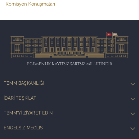
Komisyon Konuşmaları
EGEMENLİK KAYITSIZ ŞARTSIZ MİLLETİNDİR
TBMM BAŞKANLIĞI
İDARI TEŞKILAT
TBMM'YI ZIYARET EDIN
ENGELSIZ MECLIS