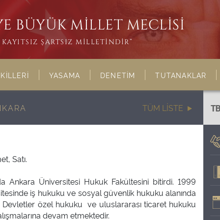
E BÜYÜK MİLLET MECLİSİ
KAYITSIZ ŞARTSIZ MİLLETİNDİR”
KİLLERİ
YASAMA
DENETİM
TUTANAKLAR
NKARA
TÜM LİSTE
T
t, Satı.
da Ankara Üniversitesi Hukuk Fakültesini bitirdi. 1999
sitesinde iş hukuku ve sosyal güvenlik hukuku alanında
. Devletler özel hukuku ve uluslararası ticaret hukuku
alışmalarına devam etmektedir.