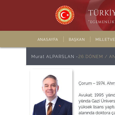
TÜRKİY
“EGEMENLİK 
ANASAYFA
BAŞKAN
MİLLETVE
Murat ALPARSLAN -
26.DÖNEM / A
Çorum – 1974, Ahme
Avukat; 1995 yılın
yılında Gazi Üniver
yüksek lisans yaptı
alanında doktora ç