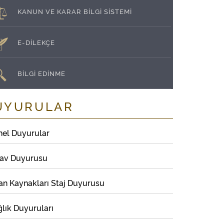
KANUN VE KARAR BİLGİ SİSTEMİ
E-DİLEKÇE
BİLGİ EDİNME
UYURULAR
nel Duyurular
nav Duyurusu
an Kaynakları Staj Duyurusu
lık Duyuruları