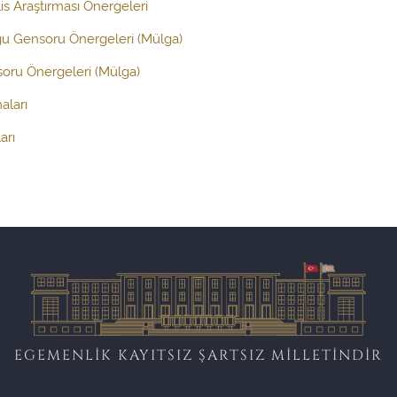
s Araştırması Önergeleri
ğu Gensoru Önergeleri (Mülga)
oru Önergeleri (Mülga)
aları
arı
EGEMENLİK KAYITSIZ ŞARTSIZ MİLLETİNDİR