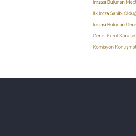
İmzası Bulunan Mecli
İlk İmza Sahibi Oldu
İmzası Bulunan Gens
Genel Kurul Konuşm
Komisyon Konuşmal