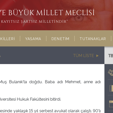
E BÜYÜK MİLLET MECLİSİ
KAYITSIZ ŞARTSIZ MİLLETİNDİR”
KİLLERİ
YASAMA
DENETİM
TUTANAKLAR
A
TÜM LİSTE
T
Muş Bulanık'ta doğdu. Baba adı Mehmet, anne adı
versitesi Hukuk Fakültesini bitirdi.
çesinde yaklaşık 15 yıl serbest avukat olarak çalıştı. 90'lı