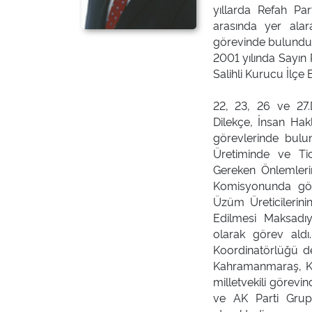
yıllarda Refah Parti
arasında yer alara
görevinde bulundu. 1
2001 yılında Sayın 
Salihli Kurucu İlçe
22, 23, 26 ve 27.
Dilekçe, İnsan Ha
görevlerinde bulun
Üretiminde ve Tic
Gereken Önlemleri
Komisyonunda gör
Üzüm Üreticilerinin
Edilmesi Maksadı
olarak görev aldı
Koordinatörlüğü d
Kahramanmaraş, Küt
milletvekili göre
ve AK Parti Grup