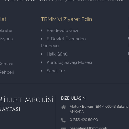
ilat
TBMM'yi Ziyaret Edin
kreter
Randevulu Gezi
misyonu
E-Devlet Üzerinden
Randevu
Halk Günü
Kurtuluş Savaşı Müzesi
 Şeması
Sanal Tur
Rehberi
BİZE ULAŞIN
illet Meclisi
Atatürk Bulvarı TBMM 06543 Bakanlık
Sayfası
ANKARA
0 (312) 420 50 00
ozelkalem@tbmm.gov.tr