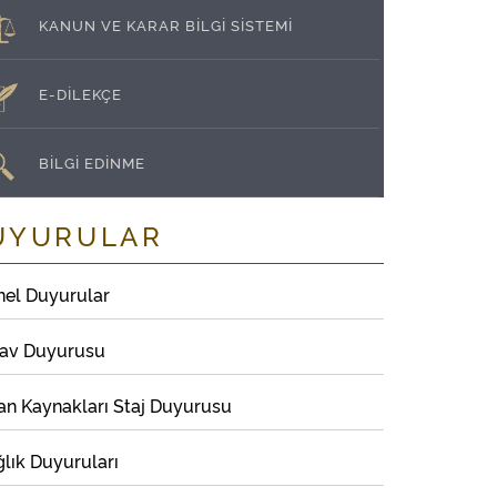
KANUN VE KARAR BİLGİ SİSTEMİ
E-DİLEKÇE
BİLGİ EDİNME
UYURULAR
nel Duyurular
nav Duyurusu
an Kaynakları Staj Duyurusu
lık Duyuruları