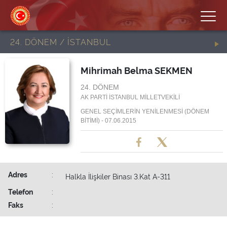
24. DÖNEM / İSTANBUL
Mihrimah Belma SEKMEN
24. DÖNEM
AK PARTİ İSTANBUL MİLLETVEKİLİ
GENEL SEÇİMLERİN YENİLENMESİ (DÖNEM
BİTİMİ) - 07.06.2015
Adres
:
Halkla İlişkiler Binası 3.Kat A-311
Telefon
:
Faks
: