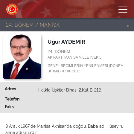
24. DÖNEM / MANİSA
Uğur AYDEMİR
24. DÖNEM
AK PARTİ MANİSA MİLLETVEKİLİ
GENEL SEÇİMLERİN YENİLENMESİ (DÖNEM
BİTİMİ) - 07.06.2015
Adres
:
Halkla İlişkiler Binası 2.Kat B-212
Telefon
:
Faks
:
8 Aralık 1967'de Manisa Akhisar'da doğdu. Baba adı Hüseyin,
anne adı Güli'dir.