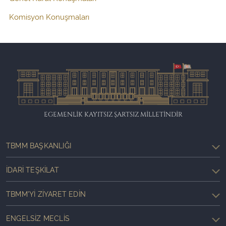
Komisyon Konuşmaları
EGEMENLİK KAYITSIZ ŞARTSIZ MİLLETİNDİR
TBMM BAŞKANLIĞI
İDARI TEŞKILAT
TBMM'YI ZIYARET EDIN
ENGELSIZ MECLIS