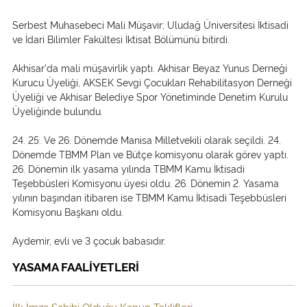
Serbest Muhasebeci Mali Müşavir; Uludağ Üniversitesi İktisadi
ve İdari Bilimler Fakültesi İktisat Bölümünü bitirdi.
Akhisar'da mali müşavirlik yaptı. Akhisar Beyaz Yunus Derneği
Kurucu Üyeliği, AKSEK Sevgi Çocukları Rehabilitasyon Derneği
Üyeliği ve Akhisar Belediye Spor Yönetiminde Denetim Kurulu
Üyeliğinde bulundu.
24. 25. Ve 26. Dönemde Manisa Milletvekili olarak seçildi. 24.
Dönemde TBMM Plan ve Bütçe komisyonu olarak görev yaptı.
26. Dönemin ilk yasama yılında TBMM Kamu İktisadi
Teşebbüsleri Komisyonu üyesi oldu. 26. Dönemin 2. Yasama
yılının başından itibaren ise TBMM Kamu İktisadi Teşebbüsleri
Komisyonu Başkanı oldu.
Aydemir, evli ve 3 çocuk babasıdır.
YASAMA FAALİYETLERİ
İlk İmza Sahibi Olduğu Kanun Teklifleri