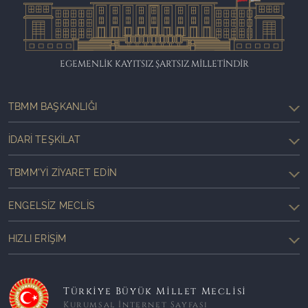
EGEMENLİK KAYITSIZ ŞARTSIZ MİLLETİNDİR
TBMM BAŞKANLIĞI
İDARI TEŞKILAT
TBMM'YI ZIYARET EDIN
ENGELSIZ MECLIS
HIZLI ERIŞIM
Türkiye Büyük Millet Meclisi
Kurumsal İnternet Sayfası