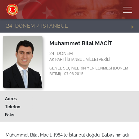
24. DÖNEM / İSTANBUL
Muhammet Bilal MACİT
24. DÖNEM
AK PARTİ İSTANBUL MİLLETVEKİLİ
GENEL SEÇİMLERİN YENİLENMESİ (DÖNEM
BİTİMİ) - 07.06.2015
Adres
:
Telefon
:
Faks
:
Muhammet Bilal Macit, 1984'te İstanbul doğdu. Babasının adı