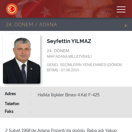
24. DÖNEM / ADANA
Seyfettin YILMAZ
24. DÖNEM
MHP ADANA MİLLETVEKİLİ
GENEL SEÇİMLERİN YENİLENMESİ (DÖNEM
BİTİMİ) - 07.06.2015
Adres
:
Halkla İlişkiler Binası 4.Kat F-425
Telefon
:
Faks
:
2 Şubat 1968'de Adana Pozantı'da doğdu. Baba adı Yakup,