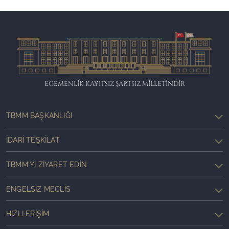
EGEMENLİK KAYITSIZ ŞARTSIZ MİLLETİNDİR
TBMM BAŞKANLIĞI
İDARI TEŞKILAT
TBMM'YI ZIYARET EDIN
ENGELSIZ MECLIS
HIZLI ERIŞIM