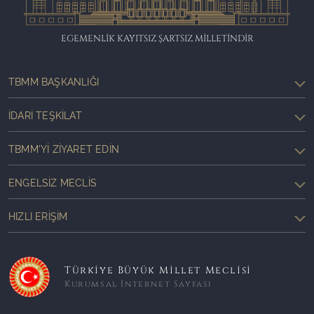
EGEMENLİK KAYITSIZ ŞARTSIZ MİLLETİNDİR
TBMM BAŞKANLIĞI
İDARI TEŞKILAT
TBMM'YI ZIYARET EDIN
ENGELSIZ MECLIS
HIZLI ERIŞIM
Türkiye Büyük Millet Meclisi
Kurumsal İnternet Sayfası