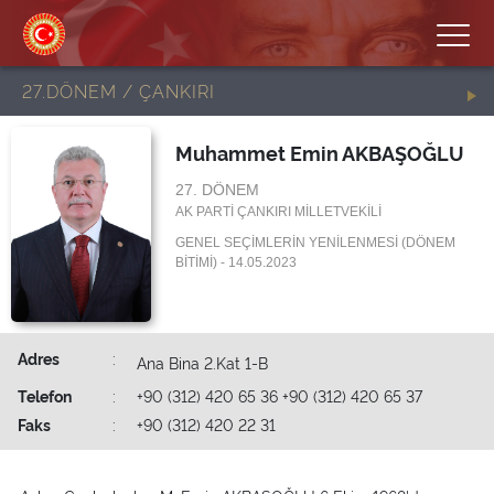
27.DÖNEM / ÇANKIRI
Muhammet Emin AKBAŞOĞLU
27. DÖNEM
AK PARTİ ÇANKIRI MİLLETVEKİLİ
GENEL SEÇİMLERİN YENİLENMESİ (DÖNEM
BİTİMİ) - 14.05.2023
Adres
:
Ana Bina 2.Kat 1-B
Telefon
:
+90 (312) 420 65 36 +90 (312) 420 65 37
Faks
:
+90 (312) 420 22 31