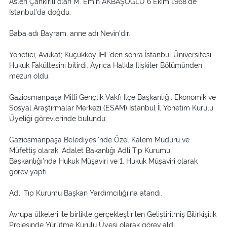
Aslen Çankırılı olan M. Emin AKBAŞOĞLU 6 Ekim 1968'de
İstanbul'da doğdu.
Baba adı Bayram, anne adı Nevin'dir.
Yönetici, Avukat; Küçükköy İHL'den sonra İstanbul Üniversitesi
Hukuk Fakültesini bitirdi. Ayrıca Halkla İlişkiler Bölümünden
mezun oldu.
Gaziosmanpaşa Millî Gençlik Vakfı İlçe Başkanlığı, Ekonomik ve
Sosyal Araştırmalar Merkezi (ESAM) İstanbul İl Yönetim Kurulu
Üyeliği görevlerinde bulundu.
Gaziosmanpaşa Belediyesi'nde Özel Kalem Müdürü ve
Müfettiş olarak, Adalet Bakanlığı Adli Tıp Kurumu
Başkanlığı'nda Hukuk Müşaviri ve 1. Hukuk Müşaviri olarak
görev yaptı.
Adli Tıp Kurumu Başkan Yardımcılığı'na atandı.
Avrupa ülkeleri ile birlikte gerçekleştirilen Geliştirilmiş Bilirkişilik
Projesinde Yürütme Kurulu Üyesi olarak görev aldı.