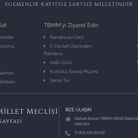
EGEMENLİK KAYITSIZ ŞARTSIZ MİLLETİNDİR
ilat
TBMM'yi Ziyaret Edin
kreter
Randevulu Gezi
misyonu
E-Devlet Üzerinden
Randevu
Halk Günü
Kurtuluş Savaşı Müzesi
 Şeması
Sanal Tur
Rehberi
BİZE ULAŞIN
illet Meclisi
Atatürk Bulvarı TBMM 06543 Bakanlık
Sayfası
ANKARA
0 (312) 420 50 00