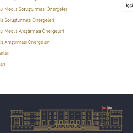
İşç
ğu Meclis Soruşturması Önergeleri
is Soruşturması Önergeleri
ğu Meclis Araştırması Önergeleri
s Araştırması Önergeleri
aları
arı