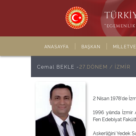
TÜRKİY
“EGEMENLİK 
ANASAYFA
BAŞKAN
MİLLETVE
Cemal BEKLE -
27.DÖNEM / İZMİR
2 Nisan 1978'de İzm
1996 yılında İzmir 
Fen Edebiyat Fakült
Askerliğini Yedek Su