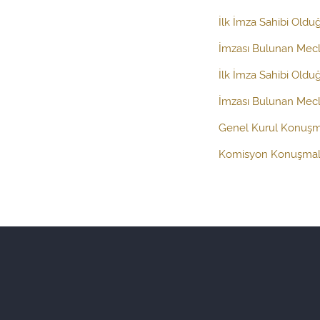
İlk İmza Sahibi Oldu
İmzası Bulunan Mecl
İlk İmza Sahibi Oldu
İmzası Bulunan Mecli
Genel Kurul Konuşm
Komisyon Konuşmal