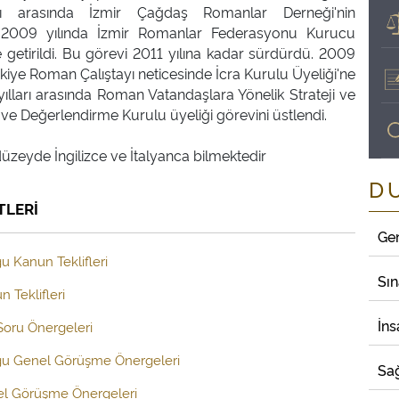
rı arasında İzmir Çağdaş Romanlar Derneği'nin
ı. 2009 yılında İzmir Romanlar Federasyonu Kurucu
 getirildi. Bu görevi 2011 yılına kadar sürdürdü. 2009
rkiye Roman Çalıştayı neticesinde İcra Kurulu Üyeliği'ne
yılları arasında Roman Vatandaşlara Yönelik Strateji ve
ve Değerlendirme Kurulu üyeliği görevini üstlendi.
D
TLERİ
Ge
u Kanun Teklifleri
Sı
 Teklifleri
İns
 Soru Önergeleri
uğu Genel Görüşme Önergeleri
Sağ
el Görüşme Önergeleri