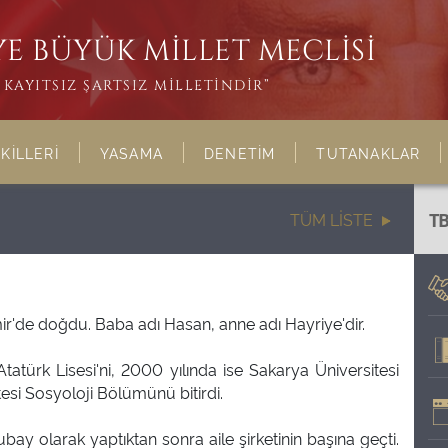
E BÜYÜK MİLLET MECLİSİ
KAYITSIZ ŞARTSIZ MİLLETİNDİR”
KİLLERİ
YASAMA
DENETİM
TUTANAKLAR
TÜM LİSTE
T
ir'de doğdu. Baba adı Hasan, anne adı Hayriye'dir.
Atatürk Lisesi'ni, 2000 yılında ise Sakarya Üniversitesi
esi Sosyoloji Bölümünü bitirdi.
bay olarak yaptıktan sonra aile şirketinin başına geçti.