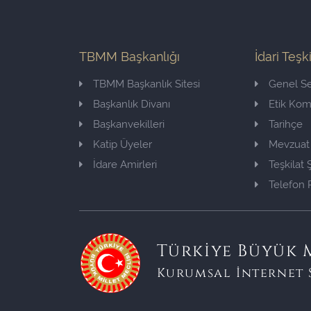
TBMM Başkanlığı
İdari Teşk
TBMM Başkanlık Sitesi
Genel Se
Başkanlık Divanı
Etik Ko
Başkanvekilleri
Tarihçe
Katip Üyeler
Mevzuat
İdare Amirleri
Teşkilat
Telefon 
Türkiye Büyük M
Kurumsal İnternet 