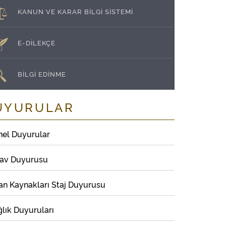
KANUN VE KARAR BİLGİ SİSTEMİ
E-DİLEKÇE
BİLGİ EDİNME
UYURULAR
nel Duyurular
nav Duyurusu
an Kaynakları Staj Duyurusu
lık Duyuruları