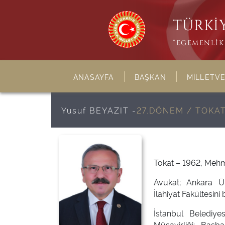
TÜRKİY
“EGEMENLİK 
ANASAYFA
BAŞKAN
MİLLETVE
Yusuf BEYAZIT -
27.DÖNEM / TOKA
Tokat – 1962, Mehm
Avukat; Ankara Ün
İlahiyat Fakültesini 
İstanbul Belediye
Müşavirliği; Başb