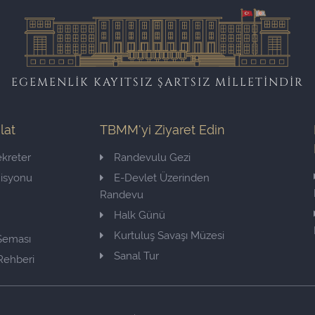
EGEMENLİK KAYITSIZ ŞARTSIZ MİLLETİNDİR
ilat
TBMM'yi Ziyaret Edin
kreter
Randevulu Gezi
misyonu
E-Devlet Üzerinden
Randevu
Halk Günü
Kurtuluş Savaşı Müzesi
 Şeması
Sanal Tur
Rehberi