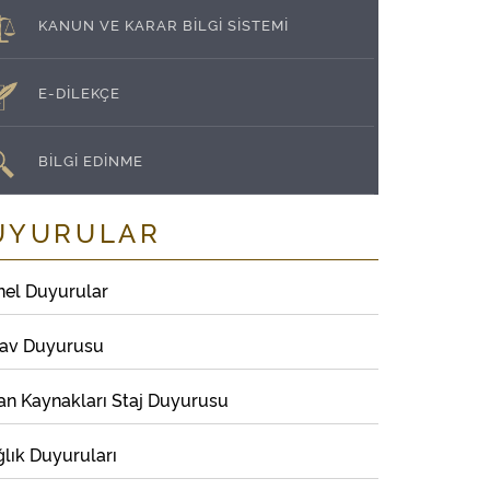
KANUN VE KARAR BİLGİ SİSTEMİ
E-DİLEKÇE
BİLGİ EDİNME
UYURULAR
nel Duyurular
nav Duyurusu
an Kaynakları Staj Duyurusu
lık Duyuruları