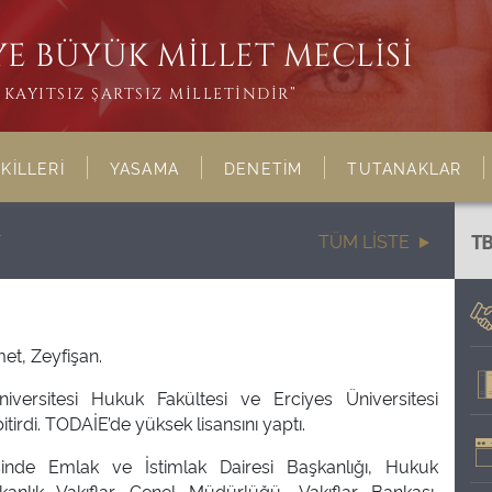
E BÜYÜK MİLLET MECLİSİ
KAYITSIZ ŞARTSIZ MİLLETİNDİR”
KİLLERİ
YASAMA
DENETİM
TUTANAKLAR
T
TÜM LİSTE
T
et, Zeyfişan.
iversitesi Hukuk Fakültesi ve Erciyes Üniversitesi
bitirdi. TODAİE’de yüksek lisansını yaptı.
sinde Emlak ve İstimlak Dairesi Başkanlığı, Hukuk
akanlık Vakıflar Genel Müdürlüğü, Vakıflar Bankası,