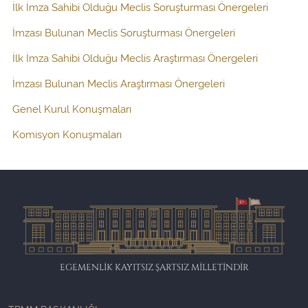
İlk İmza Sahibi Olduğu Meclis Soruşturması Önergeleri
İmzası Bulunan Meclis Soruşturması Önergeleri
İlk İmza Sahibi Olduğu Meclis Araştırması Önergeleri
İmzası Bulunan Meclis Araştırması Önergeleri
Genel Kurul Konuşmaları
Komisyon Konuşmaları
EGEMENLİK KAYITSIZ ŞARTSIZ MİLLETİNDİR