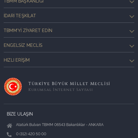
TBMM BAŞKANLIĞI
İDARI TEŞKILAT
TBMM'YI ZIYARET EDIN
ENGELSIZ MECLIS
HIZLI ERIŞIM
Türkiye Büyük Millet Meclisi
Kurumsal İnternet Sayfası
BİZE ULAŞIN
Atatürk Bulvarı TBMM 06543 Bakanlıklar - ANKARA
0 (312) 420 50 00