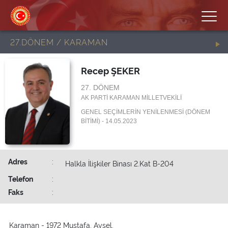
27.DÖNEM / KARAMAN
Recep ŞEKER
27. DÖNEM
AK PARTİ KARAMAN MİLLETVEKİLİ
GENEL SEÇİMLERİN YENİLENMESİ (DÖNEM
BİTİMİ) - 14.05.2023
Adres
:
Halkla İlişkiler Binası 2.Kat B-204
Telefon
:
Faks
:
Karaman - 1972 Mustafa, Aysel.