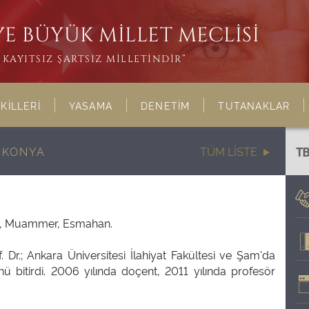
E BÜYÜK MİLLET MECLİSİ
KAYITSIZ ŞARTSIZ MİLLETİNDİR”
KİLLERİ
YASAMA
DENETİM
TUTANAKLAR
 KONYA
TÜM LİSTE
T
61, Muammer, Esmahan.
 Dr.; Ankara Üniversitesi İlahiyat Fakültesi ve Şam'da
nü bitirdi. 2006 yılında doçent, 2011 yılında profesör