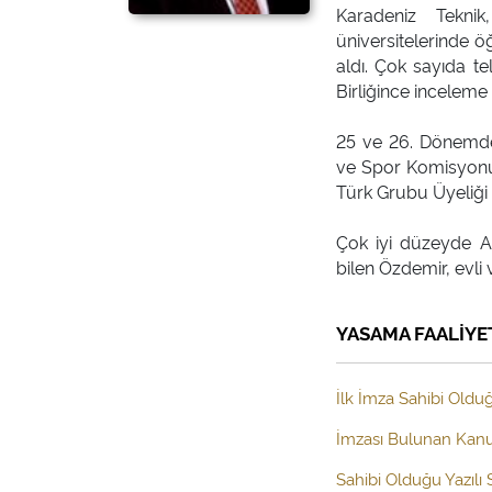
Karadeniz Tekni
üniversitelerinde ö
aldı. Çok sayıda te
Birliğince inceleme 
25 ve 26. Dönemde K
ve Spor Komisyonu v
Türk Grubu Üyeliği 
Çok iyi düzeyde A
YASAMA FAALİYE
İlk İmza Sahibi Olduğ
İmzası Bulunan Kanun
Sahibi Olduğu Yazılı