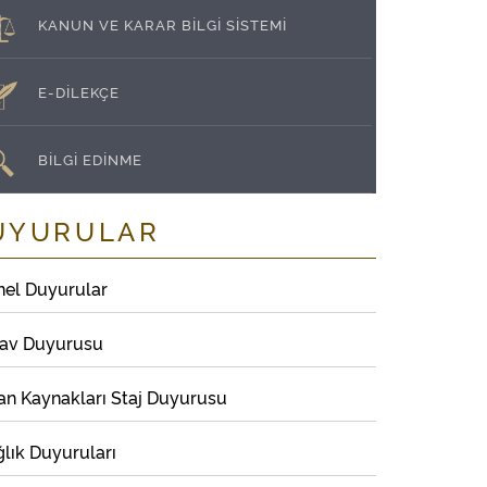
KANUN VE KARAR BİLGİ SİSTEMİ
E-DİLEKÇE
BİLGİ EDİNME
UYURULAR
nel Duyurular
nav Duyurusu
an Kaynakları Staj Duyurusu
lık Duyuruları