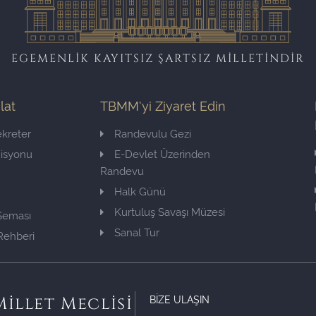
EGEMENLİK KAYITSIZ ŞARTSIZ MİLLETİNDİR
ilat
TBMM'yi Ziyaret Edin
kreter
Randevulu Gezi
misyonu
E-Devlet Üzerinden
Randevu
Halk Günü
Kurtuluş Savaşı Müzesi
 Şeması
Sanal Tur
Rehberi
BİZE ULAŞIN
illet Meclisi