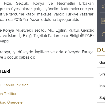
k, Rize, Selçuk, Konya ve Necmettin Erbakan
ğretim üyesi olarak çalıştı, yönetim kademelerinde yer
lif ve tercüme kitabı, makalesi vardır. Türkiye Yazarlar
dalında 2015 Yılın Yazarı ödülüne layık görüldü.
onya Milletvekili seçildi. Millî Eğitim, Kültür, Gençlik
e İslam İş Birliği Teşkilatı Parlamento Birliği (İSİPAB)
yaptı.
D
rapça, iyi düzeyde İngilizce ve orta düzeyde Farsça
Ge
TLERİ
Sı
u Kanun Teklifleri
İns
 Teklifleri
Sağ
 Soru Önergeleri