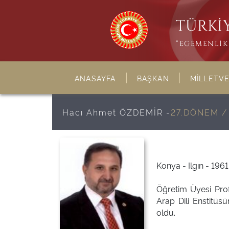
TÜRKİY
“EGEMENLİK 
ANASAYFA
BAŞKAN
MİLLETVE
Hacı Ahmet ÖZDEMİR -
27.DÖNEM /
Konya - Ilgın - 19
Öğretim Üyesi Prof.
Arap Dili Enstitüsü
oldu.