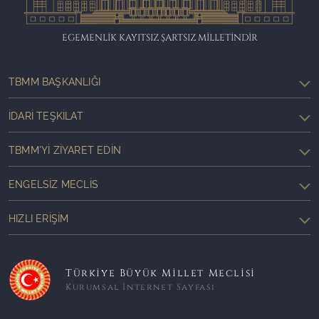
EGEMENLİK KAYITSIZ ŞARTSIZ MİLLETİNDİR
TBMM BAŞKANLIĞI
İDARI TEŞKILAT
TBMM'YI ZIYARET EDIN
ENGELSIZ MECLIS
HIZLI ERIŞIM
Türkiye Büyük Millet Meclisi
Kurumsal İnternet Sayfası