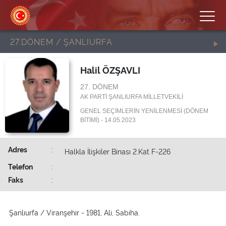
27.DÖNEM / ŞANLIURFA
Halil ÖZŞAVLI
27. DÖNEM
AK PARTİ ŞANLIURFA MİLLETVEKİLİ
GENEL SEÇİMLERİN YENİLENMESİ (DÖNEM
BİTİMİ) - 14.05.2023
Adres
:
Halkla İlişkiler Binası 2.Kat F-226
Telefon
:
Faks
:
Şanlıurfa / Viranşehir - 1981, Ali, Sabiha.