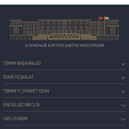
EGEMENLİK KAYITSIZ ŞARTSIZ MİLLETİNDİR
TBMM BAŞKANLIĞI
İDARI TEŞKILAT
TBMM'YI ZIYARET EDIN
ENGELSIZ MECLIS
HIZLI ERIŞIM