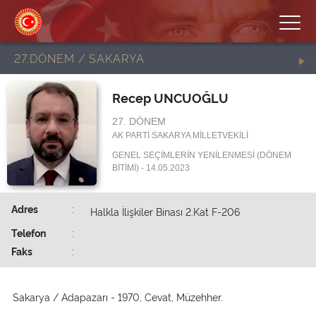
27.DÖNEM / SAKARYA
Recep UNCUOĞLU
27. DÖNEM
AK PARTİ SAKARYA MİLLETVEKİLİ
GENEL SEÇİMLERİN YENİLENMESİ (DÖNEM
BİTİMİ) - 14.05.2023
Adres
:
Halkla İlişkiler Binası 2.Kat F-206
Telefon
:
Faks
:
Sakarya / Adapazarı - 1970, Cevat, Müzehher.