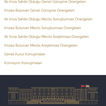
İlk İmza Sahibi Olduğu Genel Görüşme Önergeleri
İmzası Bulunan Genel Görüşme Önergeleri
İlk İmza Sahibi Olduğu Meclis Soruşturması Önergeleri
İmzası Bulunan Meclis Soruşturması Önergeleri
İlk İmza Sahibi Olduğu Meclis Araştırması Önergeleri
İmzası Bulunan Meclis Araştırması Önergeleri
Genel Kurul Konuşmaları
Komisyon Konuşmaları