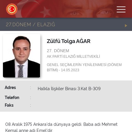
27.DÖNEM / ELAZIĞ
Zülfü Tolga AĞAR
27. DÖNEM
AK PARTİ ELAZIĞ MİLLETVEKİLİ
GENEL SEÇİMLERİN YENİLENMESİ (DÖNEM
BİTİMİ) - 14.05.2023
Adres
:
Halkla İlişkiler Binası 3.Kat B-309
Telefon
:
Faks
:
08 Aralık 1975 Ankara'da dünyaya geldi. Baba adı Mehmet
Kemal anne adı Emel'dir.