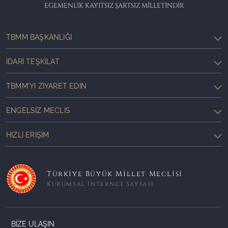
EGEMENLİK KAYITSIZ ŞARTSIZ MİLLETİNDİR
TBMM BAŞKANLIĞI
İDARI TEŞKILAT
TBMM'YI ZIYARET EDIN
ENGELSIZ MECLIS
HIZLI ERIŞIM
Türkiye Büyük Millet Meclisi
Kurumsal İnternet Sayfası
BİZE ULAŞIN