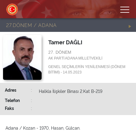
27.DÖNEM / ADANA
Tamer DAĞLI
27. DÖNEM
AK PARTİ ADANA MİLLETVEKİLİ
GENEL SEÇİMLERİN YENİLENMESİ (DÖNEM
BİTİMİ) - 14.05.2023
Adres
:
Halkla İlişkiler Binası 2.Kat B-219
Telefon
:
Faks
:
Adana / Kozan - 1970, Hasan, Gülcan.