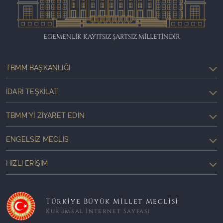
EGEMENLİK KAYITSIZ ŞARTSIZ MİLLETİNDİR
TBMM BAŞKANLIĞI
İDARI TEŞKILAT
TBMM'YI ZIYARET EDIN
ENGELSIZ MECLIS
HIZLI ERIŞIM
Türkiye Büyük Millet Meclisi
Kurumsal İnternet Sayfası