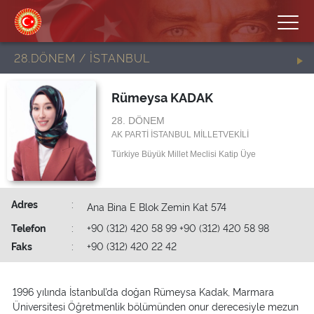
28.DÖNEM / İSTANBUL
Rümeysa KADAK
28. DÖNEM
AK PARTİ İSTANBUL MİLLETVEKİLİ
Türkiye Büyük Millet Meclisi Katip Üye
Adres
:
Ana Bina E Blok Zemin Kat 574
Telefon
:
+90 (312) 420 58 99 +90 (312) 420 58 98
Faks
:
+90 (312) 420 22 42
1996 yılında İstanbul’da doğan Rümeysa Kadak, Marmara
Üniversitesi Öğretmenlik bölümünden onur derecesiyle mezun