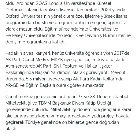
oldu. Ardından SOAS Londra Üniversitesi’nde Küresel
Diplomasi alanında yüksek lisansını tamamladı. 2024 yılında
Oxford Üniversitesi’nin yöneticilere özel işletme yüksek lisans
programından burslu ve program tarihinin en genç öğrencisi
olarak mezun oldu. Eğitim sürecinde Yale Üniversitesi ve
Berkeley Üniversitesi’nde “Yöneticilik ve Davranış Bilimi” üzerine
değişim programlarına katıldı.
Kadak’ın siyasi kariyeri, henüz üniversite öğrencisiyken 2017’de
AK Parti Genel Merkez MKYK üyeliğine seçilmesiyle başladı.
Aynı senelerde AK Parti Sivil Toplum ve Halkla İlişkiler
Başkanlığı’nda Başkan Yardımcısı olarak görev yaptı. Mevcut
durumda, 5.5 milyon üyeye sahip AK Parti Kadın Kolları’nda
AR-GE ve Eğitim Başkanı olarak görev almaktadır.
Genel merkez görevlerinin ardından 27. ve 28. Dönem İstanbul
Milletvekilliği ve TBMM Başkanlık Divanı Kâtip Üyeliği
görevlerinde bulundu. Milletvekilliği döneminde gençlerle karar
alıcılar arasında köprü kurmayı amaçlayan yedi projeyi hayata
geçirerek Türkiye genelinde on binlerce gence doğrudan
ulaştı.