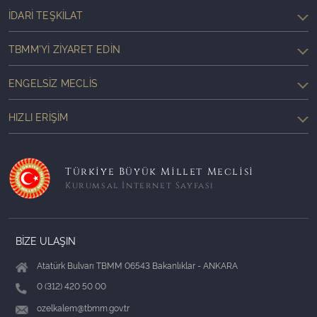
İDARI TEŞKILAT
TBMM'YI ZIYARET EDIN
ENGELSIZ MECLIS
HIZLI ERIŞIM
Türkiye Büyük Millet Meclisi
Kurumsal İnternet Sayfası
BİZE ULAŞIN
Atatürk Bulvarı TBMM 06543 Bakanlıklar - ANKARA
0 (312) 420 50 00
ozelkalem@tbmm.gov.tr