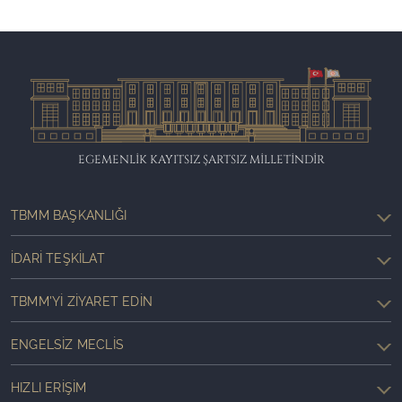
EGEMENLİK KAYITSIZ ŞARTSIZ MİLLETİNDİR
TBMM BAŞKANLIĞI
İDARI TEŞKILAT
TBMM'YI ZIYARET EDIN
ENGELSIZ MECLIS
HIZLI ERIŞIM