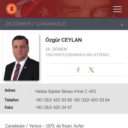
28.DÖNEM / ÇANAKKALE
Özgür CEYLAN
28. DÖNEM
YENİ PARTİ ÇANAKKALE MİLLETVEKİLİ
Adres
:
Halkla İlişkiler Binası 4.Kat C-401
Telefon
:
+90 (312) 420 63 65 +90 (312) 420 63 64
Faks
:
+90 (312) 420 24 47
Çanakkale / Yenice – 1973, Ali İhsan, Ayfer.