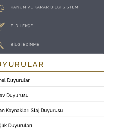
KANUN VE KARAR BİLGİ SİSTEMİ
E-DİLEKÇE
BİLGİ EDİNME
UYURULAR
nel Duyurular
nav Duyurusu
an Kaynakları Staj Duyurusu
lık Duyuruları