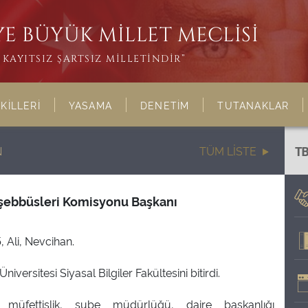
E BÜYÜK MİLLET MECLİSİ
KAYITSIZ ŞARTSIZ MİLLETİNDİR”
KİLLERİ
YASAMA
DENETİM
TUTANAKLAR
N
TÜM LİSTE
T
eşebbüsleri Komisyonu Başkanı
, Ali, Nevcihan.
iversitesi Siyasal Bilgiler Fakültesini bitirdi.
müfettişlik, şube müdürlüğü, daire başkanlığı