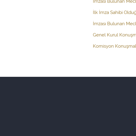
İmzası Bulunan Mecl
İlk İmza Sahibi Oldu
İmzası Bulunan Mecli
Genel Kurul Konuşm
Komisyon Konuşmal