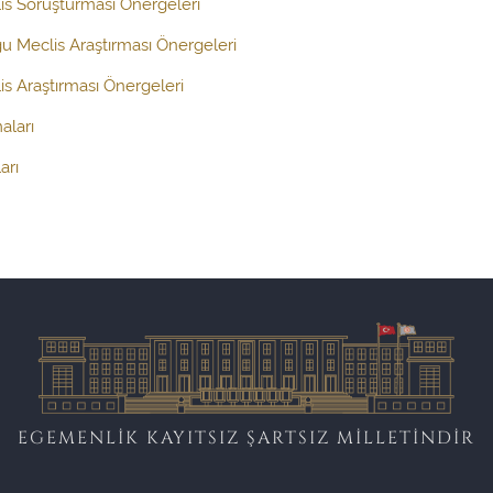
is Soruşturması Önergeleri
ğu Meclis Araştırması Önergeleri
s Araştırması Önergeleri
aları
arı
EGEMENLİK KAYITSIZ ŞARTSIZ MİLLETİNDİR