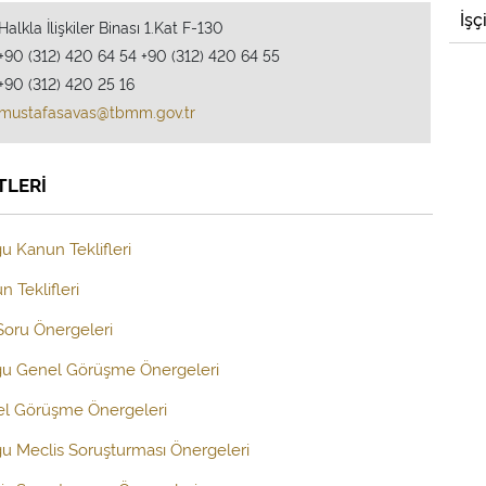
İşç
Halkla İlişkiler Binası 1.Kat F-130
+90 (312) 420 64 54 +90 (312) 420 64 55
+90 (312) 420 25 16
mustafasavas@tbmm.gov.tr
TLERİ
u Kanun Teklifleri
 Teklifleri
 Soru Önergeleri
uğu Genel Görüşme Önergeleri
el Görüşme Önergeleri
ğu Meclis Soruşturması Önergeleri