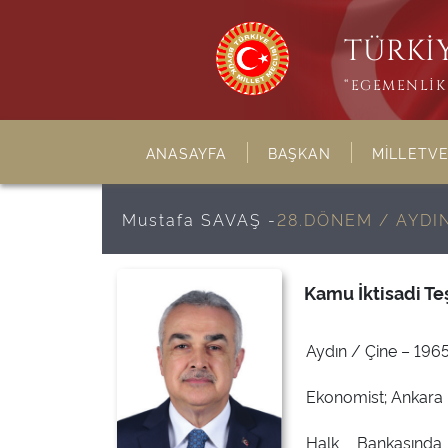
TÜRKİY
“EGEMENLİK 
ANASAYFA
BAŞKAN
MİLLETVE
Mustafa SAVAŞ -
28.DÖNEM / AYDI
Kamu İktisadi T
Aydın / Çine – 1965
Ekonomist; Ankara Ün
Halk Bankasında 