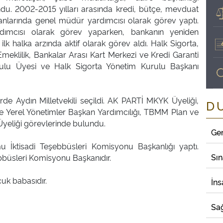
du. 2002-2015 yılları arasında kredi, bütçe, mevduat
lanlarında genel müdür yardımcısı olarak görev yaptı.
ımcısı olarak görev yaparken, bankanın yeniden
lk halka arzında aktif olarak görev aldı. Halk Sigorta,
Emeklilik, Bankalar Arası Kart Merkezi ve Kredi Garanti
ulu Üyesi ve Halk Sigorta Yönetim Kurulu Başkanı
de Aydın Milletvekili seçildi. AK PARTİ MKYK Üyeliği,
D
 ve Yerel Yönetimler Başkan Yardımcılığı, TBMM Plan ve
eliği görevlerinde bulundu.
Ge
İktisadi Teşebbüsleri Komisyonu Başkanlığı yaptı.
Sı
bbüsleri Komisyonu Başkanıdır.
cuk babasıdır.
İns
Sağ