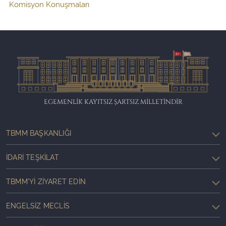
Komisyon Konuşmaları
EGEMENLİK KAYITSIZ ŞARTSIZ MİLLETİNDİR
TBMM BAŞKANLIĞI
İDARI TEŞKILAT
TBMM'YI ZIYARET EDIN
ENGELSIZ MECLIS