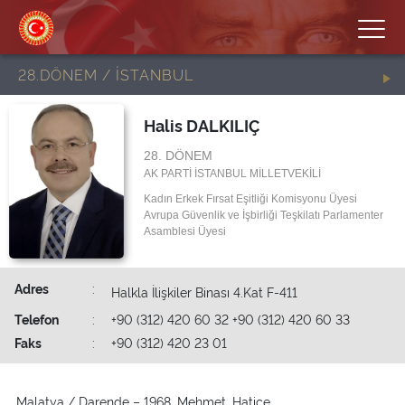
28.DÖNEM / İSTANBUL
Halis DALKILIÇ
28. DÖNEM
AK PARTİ İSTANBUL MİLLETVEKİLİ
Kadın Erkek Fırsat Eşitliği Komisyonu Üyesi
Avrupa Güvenlik ve İşbirliği Teşkilatı Parlamenter
Asamblesi Üyesi
Adres
:
Halkla İlişkiler Binası 4.Kat F-411
Telefon
:
+90 (312) 420 60 32 +90 (312) 420 60 33
Faks
:
+90 (312) 420 23 01
Malatya / Darende – 1968, Mehmet, Hatice.