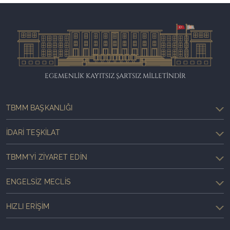
EGEMENLİK KAYITSIZ ŞARTSIZ MİLLETİNDİR
TBMM BAŞKANLIĞI
İDARI TEŞKILAT
TBMM'YI ZIYARET EDIN
ENGELSIZ MECLIS
HIZLI ERIŞIM