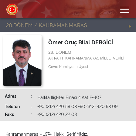
28.DÖNEM / KAHRAMANMARAŞ
Ömer Oruç Bilal DEBGİCİ
28. DÖNEM
AK PARTİ KAHRAMANMARAŞ MİLLETVEKİLİ
Çevre Komisyonu Üyesi
Adres
:
Halkla İlişkiler Binası 4.Kat F-407
Telefon
:
+90 (312) 420 58 08 +90 (312) 420 58 09
Faks
:
+90 (312) 420 22 03
Kahramanmaraş – 1974, Hakkı, Şerif Yıldız.