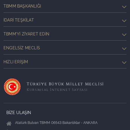
TBMM BAŞKANLIĞI
İDARI TEŞKILAT
TBMM'YI ZIYARET EDIN
ENGELSIZ MECLIS
HIZLI ERIŞIM
Türkiye Büyük Millet Meclisi
Kurumsal İnternet Sayfası
BİZE ULAŞIN
Atatürk Bulvarı TBMM 06543 Bakanlıklar - ANKARA