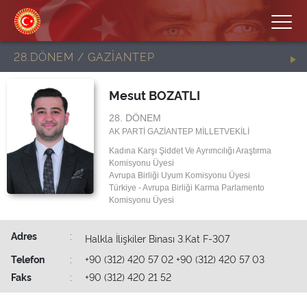
28.DÖNEM / GAZİANTEP
Mesut BOZATLI
28. DÖNEM
AK PARTİ GAZİANTEP MİLLETVEKİLİ
Kadına Karşı Şiddet Ve Ayrımcılığı Araştırma
Komisyonu Üyesi
Avrupa Birliği Uyum Komisyonu Üyesi
Türkiye - Avrupa Birliği Karma Parlamento
Komisyonu Üyesi
Adres
:
Halkla İlişkiler Binası 3.Kat F-307
Telefon
:
+90 (312) 420 57 02 +90 (312) 420 57 03
Faks
:
+90 (312) 420 21 52