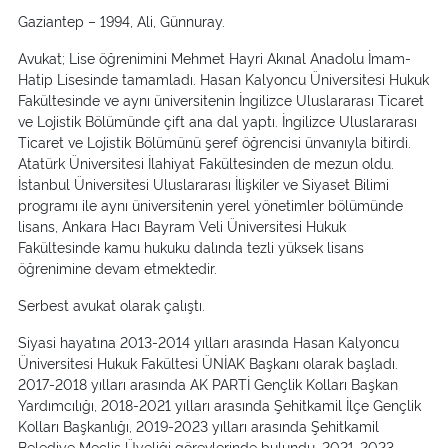
Gaziantep – 1994, Ali, Günnuray.
Avukat; Lise öğrenimini Mehmet Hayri Akınal Anadolu İmam-
Hatip Lisesinde tamamladı. Hasan Kalyoncu Üniversitesi Hukuk
Fakültesinde ve aynı üniversitenin İngilizce Uluslararası Ticaret
ve Lojistik Bölümünde çift ana dal yaptı. İngilizce Uluslararası
Ticaret ve Lojistik Bölümünü şeref öğrencisi ünvanıyla bitirdi.
Atatürk Üniversitesi İlahiyat Fakültesinden de mezun oldu.
İstanbul Üniversitesi Uluslararası İlişkiler ve Siyaset Bilimi
programı ile aynı üniversitenin yerel yönetimler bölümünde
lisans, Ankara Hacı Bayram Veli Üniversitesi Hukuk
Fakültesinde kamu hukuku dalında tezli yüksek lisans
öğrenimine devam etmektedir.
Serbest avukat olarak çalıştı.
Siyasi hayatına 2013-2014 yılları arasında Hasan Kalyoncu
Üniversitesi Hukuk Fakültesi ÜNİAK Başkanı olarak başladı.
2017-2018 yılları arasında AK PARTİ Gençlik Kolları Başkan
Yardımcılığı, 2018-2021 yılları arasında Şehitkamil İlçe Gençlik
Kolları Başkanlığı, 2019-2023 yılları arasında Şehitkamil
Belediye Meclis Üyeliği görevlerinde bulundu. 2021-2023