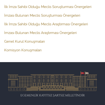
İlk İmza Sahibi Olduğu Meclis Soruşturması Önergeleri
İmzası Bulunan Meclis Soruşturması Önergeleri
İlk İmza Sahibi Olduğu Meclis Araştırması Önergeleri
İmzası Bulunan Meclis Araştırması Önergeleri
Genel Kurul Konuşmaları
Komisyon Konuşmaları
EGEMENLİK KAYITSIZ ŞARTSIZ MİLLETİNDİR