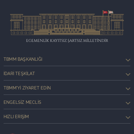
EGEMENLİK KAYITSIZ ŞARTSIZ MİLLETİNDİR
TBMM BAŞKANLIĞI
İDARI TEŞKILAT
TBMM'YI ZIYARET EDIN
ENGELSIZ MECLIS
HIZLI ERIŞIM