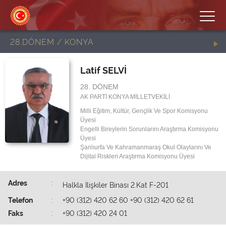
28.DÖNEM / KONYA
Latif SELVİ
28. DÖNEM
AK PARTİ KONYA MİLLETVEKİLİ
Milli Eğitim, Kültür, Gençlik Ve Spor Komisyonu
Üyesi
Engelli Bireylerin Sorunlarını Araştırma Komisyonu
Üyesi
Şanlıurfa Ve Kahramanmaraş Okul Olaylarını Ve
Dijital Riskleri Araştırma Komisyonu Üyesi
Adres
:
Halkla İlişkiler Binası 2.Kat F-201
Telefon
:
+90 (312) 420 62 60 +90 (312) 420 62 61
Faks
:
+90 (312) 420 24 01