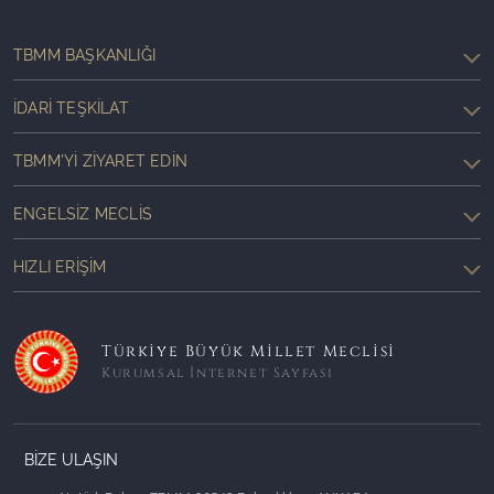
TBMM BAŞKANLIĞI
İDARI TEŞKILAT
TBMM'YI ZIYARET EDIN
ENGELSIZ MECLIS
HIZLI ERIŞIM
Türkiye Büyük Millet Meclisi
Kurumsal İnternet Sayfası
BİZE ULAŞIN