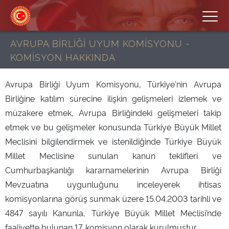
AVRUPA BİRLİĞİ UYUM KOMİSYONU -
KOMİSYON HAKKINDA
Avrupa Birliği Uyum Komisyonu, Türkiye'nin Avrupa
Birliğine katılım sürecine ilişkin gelişmeleri izlemek ve
müzakere etmek, Avrupa Birliğindeki gelişmeleri takip
etmek ve bu gelişmeler konusunda Türkiye Büyük Millet
Meclisini bilgilendirmek ve istenildiğinde Türkiye Büyük
Millet Meclisine sunulan kanun teklifleri ve
Cumhurbaşkanlığı kararnamelerinin Avrupa Birliği
Mevzuatına uygunluğunu inceleyerek ihtisas
komisyonlarına görüş sunmak üzere 15.04.2003 tarihli ve
4847 sayılı Kanunla, Türkiye Büyük Millet Meclisi’nde
faaliyette bulunan 17. komisyon olarak kurulmuştur.