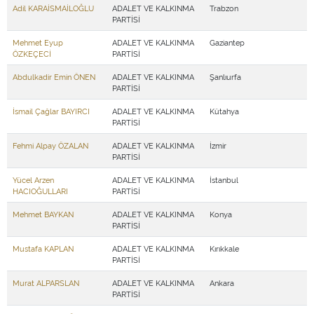
Adil KARAİSMAİLOĞLU
ADALET VE KALKINMA
Trabzon
PARTİSİ
Mehmet Eyup
ADALET VE KALKINMA
Gaziantep
ÖZKEÇECİ
PARTİSİ
Abdulkadir Emin ÖNEN
ADALET VE KALKINMA
Şanlıurfa
PARTİSİ
İsmail Çağlar BAYIRCI
ADALET VE KALKINMA
Kütahya
PARTİSİ
Fehmi Alpay ÖZALAN
ADALET VE KALKINMA
İzmir
PARTİSİ
Yücel Arzen
ADALET VE KALKINMA
İstanbul
HACIOĞULLARI
PARTİSİ
Mehmet BAYKAN
ADALET VE KALKINMA
Konya
PARTİSİ
Mustafa KAPLAN
ADALET VE KALKINMA
Kırıkkale
PARTİSİ
Murat ALPARSLAN
ADALET VE KALKINMA
Ankara
PARTİSİ