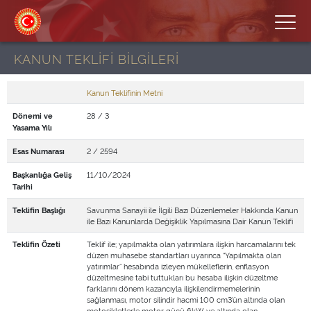
KANUN TEKLİFİ BİLGİLERİ
Kanun Teklifinin Metni
28 / 3
Dönemi ve
Yasama Yılı
2 / 2594
Esas Numarası
11/10/2024
Başkanlığa Geliş
Tarihi
Savunma Sanayii ile İlgili Bazı Düzenlemeler Hakkında Kanun
Teklifin Başlığı
ile Bazı Kanunlarda Değişiklik Yapılmasına Dair Kanun Teklifi
Teklif ile; yapılmakta olan yatırımlara ilişkin harcamalarını tek
Teklifin Özeti
düzen muhasebe standartları uyarınca “Yapılmakta olan
yatırımlar” hesabında izleyen mükelleflerin, enflasyon
düzeltmesine tabi tuttukları bu hesaba ilişkin düzeltme
farklarını dönem kazancıyla ilişkilendirmemelerinin
sağlanması, motor silindir hacmi 100 cm3’ün altında olan
motosikletlerle motor gücü 6kW ve altında olan