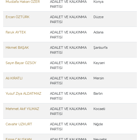
Mustafa Hakan ÖZER
ADALET VE KALKINMA
Konya
PARTİSİ
Ercan ÖZTÜRK
ADALET VE KALKINMA
Düzce
PARTİSİ
Faruk AYTEK
ADALET VE KALKINMA
Adana
PARTİSİ
Hikmet BAŞAK
ADALET VE KALKINMA
Şanlıurfa
PARTİSİ
Sayın Bayar ÖZSOY
ADALET VE KALKINMA
Kayseri
PARTİSİ
Ali KIRATLI
ADALET VE KALKINMA
Mersin
PARTİSİ
Yusuf Ziya ALDATMAZ
ADALET VE KALKINMA
Bartın
PARTİSİ
Mehmet Akif YILMAZ
ADALET VE KALKINMA
Kocaeli
PARTİSİ
Cevahir UZKURT
ADALET VE KALKINMA
Niğde
PARTİSİ
Emre ÇALIŞKAN
ADALET VE KALKINMA
Nevşehir