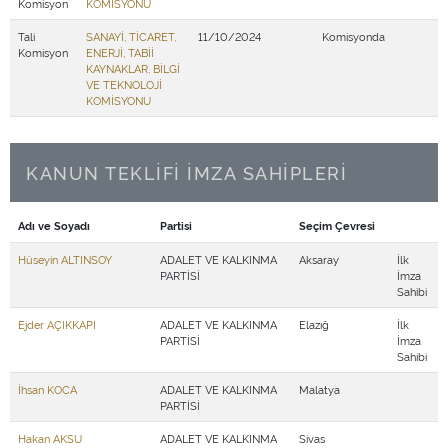
Komisyon
KOMİSYONU
Tali
SANAYİ, TİCARET,
11/10/2024
Komisyonda
Komisyon
ENERJİ, TABİİ
KAYNAKLAR, BİLGİ
VE TEKNOLOJİ
KOMİSYONU
KANUN TEKLİFİ İMZA SAHİPLERİ
Adı ve Soyadı
Partisi
Seçim Çevresi
Hüseyin ALTINSOY
ADALET VE KALKINMA
Aksaray
İlk
PARTİSİ
İmza
Sahibi
Ejder AÇIKKAPI
ADALET VE KALKINMA
Elazığ
İlk
PARTİSİ
İmza
Sahibi
İhsan KOCA
ADALET VE KALKINMA
Malatya
PARTİSİ
Hakan AKSU
ADALET VE KALKINMA
Sivas