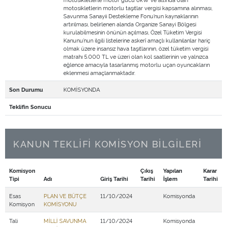
motosikletlerin motorlu taşıtlar vergisi kapsamına alınması,
Savunma Sanayii Destekleme Fonu’nun kaynaklarının
artırılması, belirlenen alanda Organize Sanayi Bölgesi
kurulabilmesinin önünün açılması, Özel Tüketim Vergisi
Kanunu’nun ilgili listelerine askerî amaçlı kullanılanlar hariç
olmak üzere insansız hava taşıtlarının, özel tüketim vergisi
matrahı 5.000 TL ve üzeri olan kol saatlerinin ve yalnızca
eğlence amacıyla tasarlanmış motorlu uçan oyuncakların
eklenmesi amaçlanmaktadır.
KOMİSYONDA
Son Durumu
Teklifin Sonucu
KANUN TEKLİFİ KOMİSYON BİLGİLERİ
Komisyon
Çıkış
Yapılan
Karar
Tipi
Adı
Giriş Tarihi
Tarihi
İşlem
Tarihi
Esas
PLAN VE BÜTÇE
11/10/2024
Komisyonda
Komisyon
KOMİSYONU
Tali
MİLLİ SAVUNMA
11/10/2024
Komisyonda