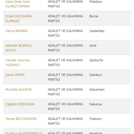
İnanç Siraç Kara
ADALET VE KALKINMA
Malatya
ÖLMEZTOPRAK
PARTİSİ
Emel GÖZÜKARA
ADALET VE KALKINMA
Bursa
DURMAZ
PARTİSİ
Derya BAKBAK
ADALET VE KALKINMA
Gaziantep
PARTİSİ
Şebnem BURSALI
ADALET VE KALKINMA
İzmir
AKSOY
PARTİSİ
Cevahir Asuman
ADALET VE KALKINMA
Şanlıurfa
YAZMACI
PARTİSİ
Şamil AYRIM
ADALET VE KALKINMA
İstanbul
PARTİSİ
Mustafa ALKAYIŞ
ADALET VE KALKINMA
Adıyaman
PARTİSİ
Çiğdem ERDOĞAN
ADALET VE KALKINMA
Sakarya
PARTİSİ
Yılmaz BÜYÜKAYDIN
ADALET VE KALKINMA
Trabzon
PARTİSİ
Durmuş Ali KESKİNKILIÇ
ADALET VE KALKINMA
Karabük