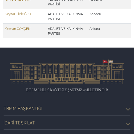
PARTİSİ
Veysal TİPİOĞLU
ADALET VE KALKINMA
Kocaeli
PARTİSİ
Osman GÖKÇEK
ADALET VE KALKINMA
Ankara
PARTİSİ
EGEMENLİK KAYITSIZ ŞARTSIZ MİLLETİNDİR
TBMM BAŞKANLIĞI
İDARI TEŞKILAT