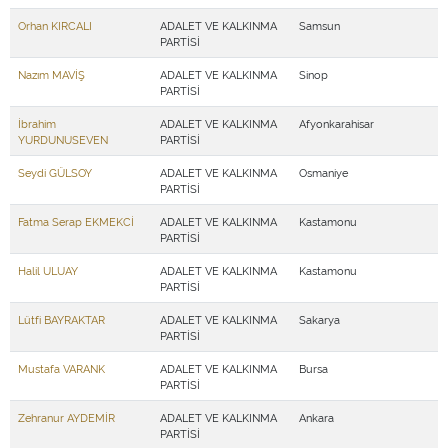
Orhan KIRCALI
ADALET VE KALKINMA
Samsun
PARTİSİ
Nazım MAVİŞ
ADALET VE KALKINMA
Sinop
PARTİSİ
İbrahim
ADALET VE KALKINMA
Afyonkarahisar
YURDUNUSEVEN
PARTİSİ
Seydi GÜLSOY
ADALET VE KALKINMA
Osmaniye
PARTİSİ
Fatma Serap EKMEKCİ
ADALET VE KALKINMA
Kastamonu
PARTİSİ
Halil ULUAY
ADALET VE KALKINMA
Kastamonu
PARTİSİ
Lütfi BAYRAKTAR
ADALET VE KALKINMA
Sakarya
PARTİSİ
Mustafa VARANK
ADALET VE KALKINMA
Bursa
PARTİSİ
Zehranur AYDEMİR
ADALET VE KALKINMA
Ankara
PARTİSİ