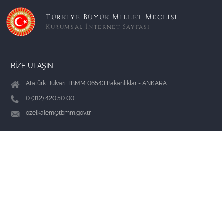
Türkiye Büyük Millet Meclisi
Kurumsal İnternet Sayfası
BİZE ULAŞIN
Atatürk Bulvarı TBMM 06543 Bakanlıklar - ANKARA
0 (312) 420 50 00
ozelkalem@tbmm.gov.tr