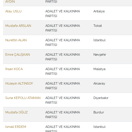
AYDIN
PARTİSİ
Atay USLU
ADALET VE KALKINMA
Antalya
PARTİSİ
Mustafa ARSLAN
ADALET VE KALKINMA
Tokat
PARTİSİ
Nurettin ALAN
ADALET VE KALKINMA
İstanbul
PARTİSİ
Emre ÇALIŞKAN
ADALET VE KALKINMA
Nevşehir
PARTİSİ
İhsan KOCA
ADALET VE KALKINMA
Malatya
PARTİSİ
Hüseyin ALTINSOY
ADALET VE KALKINMA
Aksaray
PARTİSİ
Suna KEPOLU ATAMAN
ADALET VE KALKINMA
Diyarbakır
PARTİSİ
Mustafa OĞUZ
ADALET VE KALKINMA
Burdur
PARTİSİ
İsmail ERDEM
ADALET VE KALKINMA
İstanbul
PARTİSİ