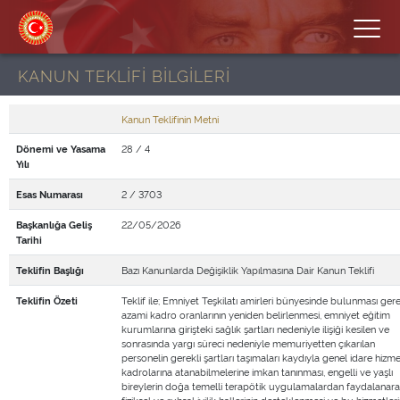
KANUN TEKLİFİ BİLGİLERİ
Kanun Teklifinin Metni
28 / 4
Dönemi ve Yasama
Yılı
2 / 3703
Esas Numarası
22/05/2026
Başkanlığa Geliş
Tarihi
Bazı Kanunlarda Değişiklik Yapılmasına Dair Kanun Teklifi
Teklifin Başlığı
Teklif ile; Emniyet Teşkilatı amirleri bünyesinde bulunması ger
Teklifin Özeti
azami kadro oranlarının yeniden belirlenmesi, emniyet eğitim
kurumlarına girişteki sağlık şartları nedeniyle ilişiği kesilen ve
sonrasında yargı süreci nedeniyle memuriyetten çıkarılan
personelin gerekli şartları taşımaları kaydıyla genel idare hizme
kadrolarına atanabilmelerine imkan tanınması, engelli ve yaşlı
bireylerin doğa temelli terapötik uygulamalardan faydalanar