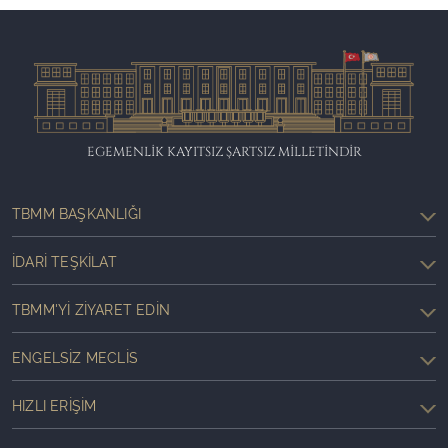
EGEMENLİK KAYITSIZ ŞARTSIZ MİLLETİNDİR
TBMM BAŞKANLIĞI
İDARI TEŞKILAT
TBMM'YI ZIYARET EDIN
ENGELSIZ MECLIS
HIZLI ERIŞIM