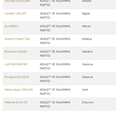
Asuman ERDOĞAN
ADALET VE KALKINMA
Ankara
PARTİSİ
Cevahir UZKURT
ADALET VE KALKINMA
Niğde
PARTİSİ
Ali KIRATLI
ADALET VE KALKINMA
Mersin
PARTİSİ
İbrahim Ethem TAŞ
ADALET VE KALKINMA
Antalya
PARTİSİ
Rümeysa KADAK
ADALET VE KALKINMA
İstanbul
PARTİSİ
Lütfi BAYRAKTAR
ADALET VE KALKINMA
Sakarya
PARTİSİ
Ertuğrul KOCACIK
ADALET VE KALKINMA
Sakarya
PARTİSİ
Fehmi Alpay ÖZALAN
ADALET VE KALKINMA
İzmir
PARTİSİ
Mehmet Emin ÖZ
ADALET VE KALKINMA
Erzurum
PARTİSİ