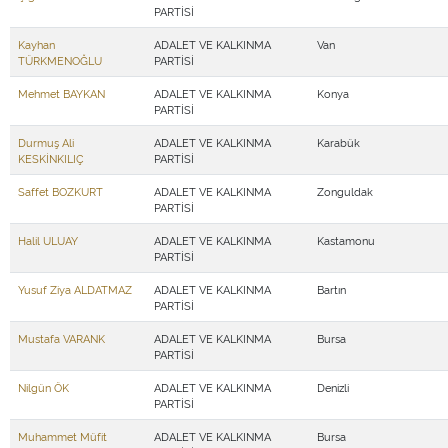
PARTİSİ
Kayhan
ADALET VE KALKINMA
Van
TÜRKMENOĞLU
PARTİSİ
Mehmet BAYKAN
ADALET VE KALKINMA
Konya
PARTİSİ
Durmuş Ali
ADALET VE KALKINMA
Karabük
KESKİNKILIÇ
PARTİSİ
Saffet BOZKURT
ADALET VE KALKINMA
Zonguldak
PARTİSİ
Halil ULUAY
ADALET VE KALKINMA
Kastamonu
PARTİSİ
Yusuf Ziya ALDATMAZ
ADALET VE KALKINMA
Bartın
PARTİSİ
Mustafa VARANK
ADALET VE KALKINMA
Bursa
PARTİSİ
Nilgün ÖK
ADALET VE KALKINMA
Denizli
PARTİSİ
Muhammet Müfit
ADALET VE KALKINMA
Bursa