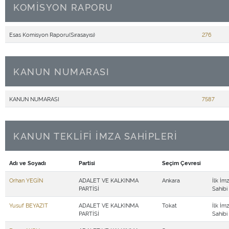
KOMİSYON RAPORU
Esas Komisyon Raporu(Sırasayısı)
276
KANUN NUMARASI
KANUN NUMARASI
7587
KANUN TEKLİFİ İMZA SAHİPLERİ
Adı ve Soyadı
Partisi
Seçim Çevresi
Orhan YEGİN
ADALET VE KALKINMA
Ankara
İlk İm
PARTİSİ
Sahibi
Yusuf BEYAZIT
ADALET VE KALKINMA
Tokat
İlk İm
PARTİSİ
Sahibi