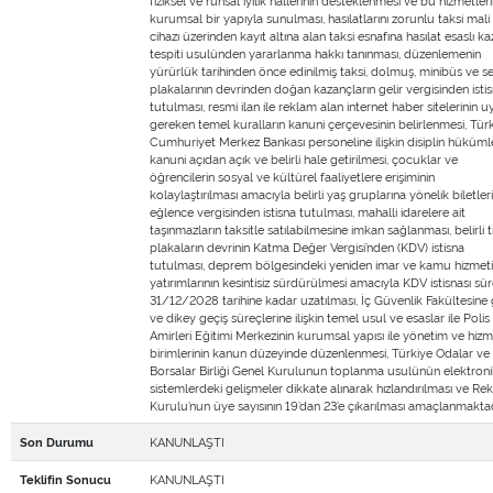
fiziksel ve ruhsal iyilik hallerinin desteklenmesi ve bu hizmetler
kurumsal bir yapıyla sunulması, hasılatlarını zorunlu taksi mali
cihazı üzerinden kayıt altına alan taksi esnafına hasılat esaslı k
tespiti usulünden yararlanma hakkı tanınması, düzenlemenin
yürürlük tarihinden önce edinilmiş taksi, dolmuş, minibüs ve se
plakalarının devrinden doğan kazançların gelir vergisinden isti
tutulması, resmi ilan ile reklam alan internet haber sitelerinin 
gereken temel kuralların kanuni çerçevesinin belirlenmesi, Tür
Cumhuriyet Merkez Bankası personeline ilişkin disiplin hükümle
kanuni açıdan açık ve belirli hale getirilmesi, çocuklar ve
öğrencilerin sosyal ve kültürel faaliyetlere erişiminin
kolaylaştırılması amacıyla belirli yaş gruplarına yönelik biletler
eğlence vergisinden istisna tutulması, mahalli idarelere ait
taşınmazların taksitle satılabilmesine imkan sağlanması, belirli t
plakaların devrinin Katma Değer Vergisi’nden (KDV) istisna
tutulması, deprem bölgesindeki yeniden imar ve kamu hizmeti
yatırımlarının kesintisiz sürdürülmesi amacıyla KDV istisnası sür
31/12/2028 tarihine kadar uzatılması, İç Güvenlik Fakültesine g
ve dikey geçiş süreçlerine ilişkin temel usul ve esaslar ile Polis
Amirleri Eğitimi Merkezinin kurumsal yapısı ile yönetim ve hiz
birimlerinin kanun düzeyinde düzenlenmesi, Türkiye Odalar ve
Borsalar Birliği Genel Kurulunun toplanma usulünün elektroni
sistemlerdeki gelişmeler dikkate alınarak hızlandırılması ve Re
Kurulu’nun üye sayısının 19’dan 23’e çıkarılması amaçlanmaktad
KANUNLAŞTI
Son Durumu
KANUNLAŞTI
Teklifin Sonucu