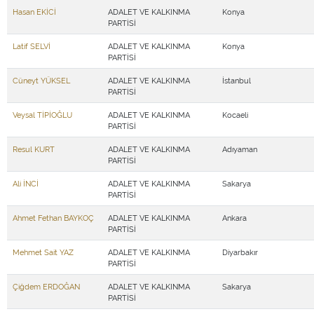
Hasan EKİCİ
ADALET VE KALKINMA
Konya
PARTİSİ
Latif SELVİ
ADALET VE KALKINMA
Konya
PARTİSİ
Cüneyt YÜKSEL
ADALET VE KALKINMA
İstanbul
PARTİSİ
Veysal TİPİOĞLU
ADALET VE KALKINMA
Kocaeli
PARTİSİ
Resul KURT
ADALET VE KALKINMA
Adıyaman
PARTİSİ
Ali İNCİ
ADALET VE KALKINMA
Sakarya
PARTİSİ
Ahmet Fethan BAYKOÇ
ADALET VE KALKINMA
Ankara
PARTİSİ
Mehmet Sait YAZ
ADALET VE KALKINMA
Diyarbakır
PARTİSİ
Çiğdem ERDOĞAN
ADALET VE KALKINMA
Sakarya
PARTİSİ