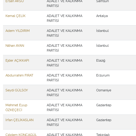
Ersan AKSU
ADALET VE KALKINMA
Samsun
PARTİSİ
Kemal ÇELİK
ADALET VE KALKINMA
Antalya
PARTİSİ
Adem YILDIRIM
ADALET VE KALKINMA
İstanbul
PARTİSİ
Nilhan AYAN
ADALET VE KALKINMA
İstanbul
PARTİSİ
Ejder AÇIKKAPI
ADALET VE KALKINMA
Elazığ
PARTİSİ
Abdurrahim FIRAT
ADALET VE KALKINMA
Erzurum
PARTİSİ
Seydi GÜLSOY
ADALET VE KALKINMA
Osmaniye
PARTİSİ
Mehmet Eyup
ADALET VE KALKINMA
Gaziantep
ÖZKEÇECİ
PARTİSİ
İrfan ÇELİKASLAN
ADALET VE KALKINMA
Gaziantep
PARTİSİ
Çiğdem KONCAGÜL
ADALET VE KALKINMA
Tekirdağ