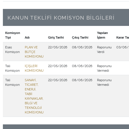
KANUN TEKLİFİ KOMİSYON BİLGİLERİ
Komisyon
Yapılan
Tipi
Adı
Giriş Tarihi
Çıkış Tarihi
İşlem
Karar Ta
Esas
PLAN VE
22/05/2026
08/06/2026
Raporunu
03/06/
Komisyon
BÜTÇE
Verdi
KOMİSYONU
Tali
İÇİŞLERİ
22/05/2026
08/06/2026
Raporunu
Komisyon
KOMİSYONU
Vermedi
Tali
SANAYİ,
22/05/2026
08/06/2026
Raporunu
Komisyon
TİCARET,
Vermedi
ENERJİ,
TABİİ
KAYNAKLAR,
BİLGİ VE
TEKNOLOJİ
KOMİSYONU