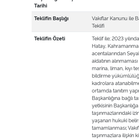
Tarihi
Teklifin Başlığı
Vakıflar Kanunu ile 
Teklifi
Teklifin Özeti
Teklif ile; 2023 yıl
Hatay, Kahramanmaraş
acentalarından Seyah
aidatının alınmaması 
marina, liman, kıyı tes
bildirme yükümlülüğü
kadrolara atanabilme
ortamda tanıtım yapm
Başkanlığına bağlı t
yetkisinin Başkanlığa
taşınmazlarındaki izi
yaşanan hukuki belirs
tamamlanması; Vakıf
taşınmazlara ilişkin k