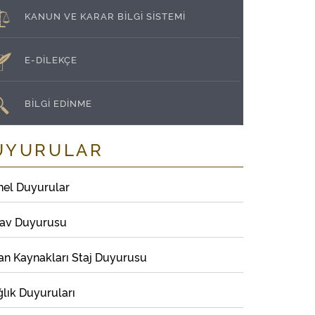
KANUN VE KARAR BİLGİ SİSTEMİ
E-DİLEKÇE
BİLGİ EDİNME
UYURULAR
nel Duyurular
nav Duyurusu
an Kaynakları Staj Duyurusu
lık Duyuruları