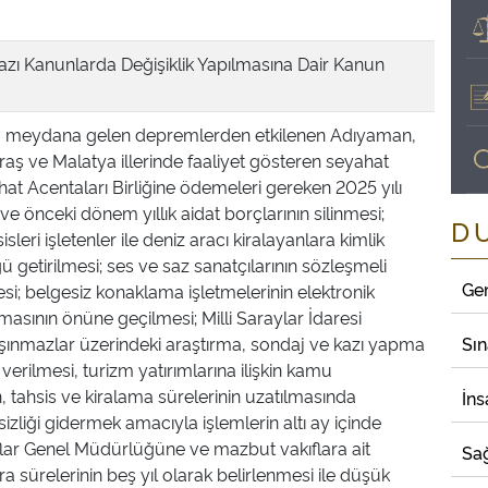
Bazı Kanunlarda Değişiklik Yapılmasına Dair Kanun
ında meydana gelen depremlerden etkilenen Adıyaman,
 ve Malatya illerinde faaliyet gösteren seyahat
at Acentaları Birliğine ödemeleri gereken 2025 yılı
ve önceki dönem yıllık aidat borçlarının silinmesi;
D
isleri işletenler ile deniz aracı kiralayanlara kimlik
 getirilmesi; ses ve saz sanatçılarının sözleşmeli
Ge
si; belgesiz konaklama işletmelerinin elektronik
asının önüne geçilmesi; Milli Saraylar İdaresi
aşınmazlar üzerindeki araştırma, sondaj ve kazı yapma
Sı
 verilmesi, turizm yatırımlarına ilişkin kamu
n, tahsis ve kiralama sürelerinin uzatılmasında
İns
izliği gidermek amacıyla işlemlerin altı ay içinde
lar Genel Müdürlüğüne ve mazbut vakıflara ait
Sağ
ira sürelerinin beş yıl olarak belirlenmesi ile düşük