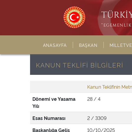
TÜRKİY
“EGEMENLİK 
ANASAYFA
BAŞKAN
MİLLETVE
KANUN TEKLİFİ BİLGİLERİ
Kanun Teklifinin Metn
Dönemi ve Yasama
28 / 4
Yılı
Esas Numarası
2 / 3309
Başkanlığa Geliş
10/10/2025