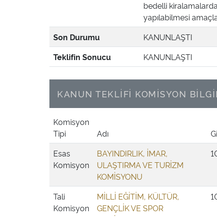
bedelli kiralamalard
yapılabilmesi amaçl
Son Durumu
KANUNLAŞTI
Teklifin Sonucu
KANUNLAŞTI
KANUN TEKLİFİ KOMİSYON BİLGİ
Komisyon
Tipi
Adı
Gi
Esas
BAYINDIRLIK, İMAR,
1
Komisyon
ULAŞTIRMA VE TURİZM
KOMİSYONU
Tali
MİLLİ EĞİTİM, KÜLTÜR,
1
Komisyon
GENÇLİK VE SPOR