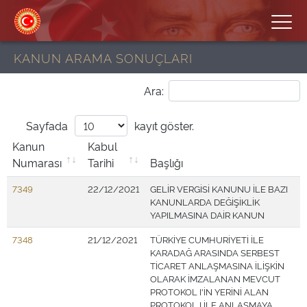
KANUN ARAMA SONUÇLARI
Ara:
Sayfada
kayıt göster.
Kanun
Kabul
Numarası
Tarihi
Başlığı
7349
22/12/2021
GELİR VERGİSİ KANUNU İLE BAZI
KANUNLARDA DEĞİŞİKLİK
YAPILMASINA DAİR KANUN
7348
21/12/2021
TÜRKİYE CUMHURİYETİ İLE
KARADAĞ ARASINDA SERBEST
TİCARET ANLAŞMASINA İLİŞKİN
OLARAK İMZALANAN MEVCUT
PROTOKOL I'İN YERİNİ ALAN
PROTOKOL I İLE ANLAŞMAYA