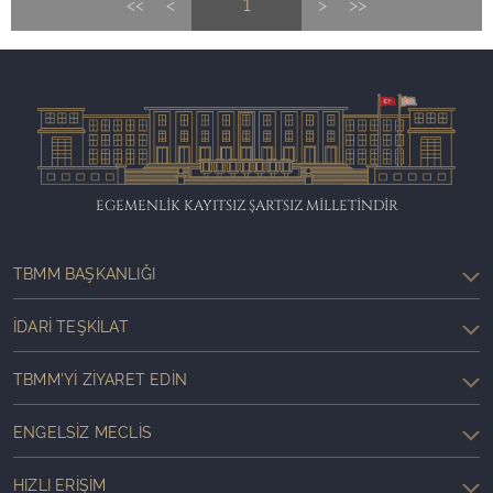
<<
<
1
>
>>
EGEMENLİK KAYITSIZ ŞARTSIZ MİLLETİNDİR
TBMM BAŞKANLIĞI
İDARI TEŞKILAT
TBMM'YI ZIYARET EDIN
ENGELSIZ MECLIS
HIZLI ERIŞIM