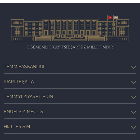
EGEMENLİK KAYITSIZ ŞARTSIZ MİLLETİNDİR
TBMM BAŞKANLIĞI
İDARI TEŞKILAT
TBMM'YI ZIYARET EDIN
ENGELSIZ MECLIS
HIZLI ERIŞIM