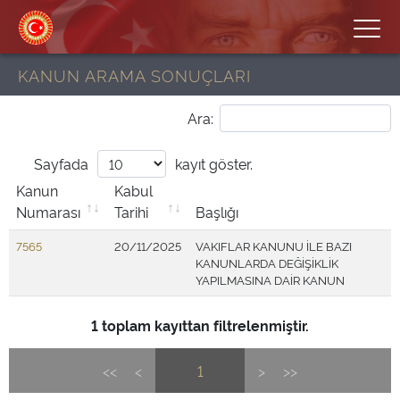
KANUN ARAMA SONUÇLARI
Ara:
Sayfada
kayıt göster.
Kanun
Kabul
Numarası
Tarihi
Başlığı
7565
20/11/2025
VAKIFLAR KANUNU İLE BAZI
KANUNLARDA DEĞİŞİKLİK
YAPILMASINA DAİR KANUN
1 toplam kayıttan filtrelenmiştir.
<<
<
1
>
>>