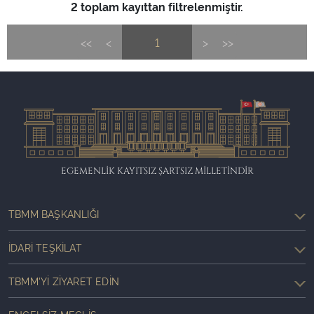
2 toplam kayıttan filtrelenmiştir.
<<
<
1
>
>>
EGEMENLİK KAYITSIZ ŞARTSIZ MİLLETİNDİR
TBMM BAŞKANLIĞI
İDARI TEŞKILAT
TBMM'YI ZIYARET EDIN