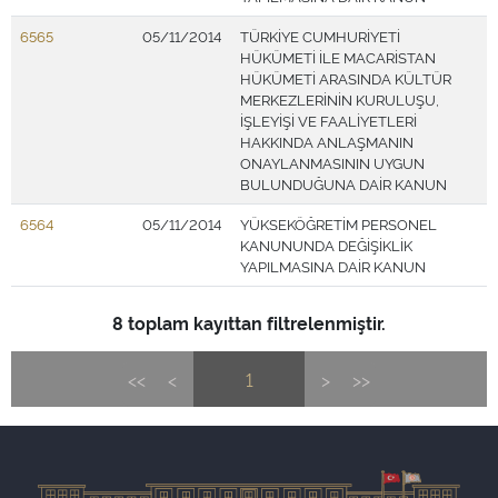
6565
05/11/2014
TÜRKİYE CUMHURİYETİ
HÜKÜMETİ İLE MACARİSTAN
HÜKÜMETİ ARASINDA KÜLTÜR
MERKEZLERİNİN KURULUŞU,
İŞLEYİŞİ VE FAALİYETLERİ
HAKKINDA ANLAŞMANIN
ONAYLANMASININ UYGUN
BULUNDUĞUNA DAİR KANUN
6564
05/11/2014
YÜKSEKÖĞRETİM PERSONEL
KANUNUNDA DEĞİŞİKLİK
YAPILMASINA DAİR KANUN
8 toplam kayıttan filtrelenmiştir.
<<
<
1
>
>>