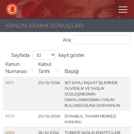
KANUN ARAMA SONUÇLARI
Ara:
Sayfada
kayıt göster.
Kanun
Kabul
Numarası
Tarihi
Başlığı
6571
20/11/2014
167 SAYILI İNŞAAT İŞLERİNDE
GÜVENLİK VE SAĞLIK
SÖZLEŞMESİNİN
ONAYLANMASININ UYGUN
BULUNDUĞUNA DAİR KANUN
6570
20/11/2014
İSTANBUL TAHKİM MERKEZİ
KANUNU
6569
19/11/2014
TÜRKİYE SAĞLIK ENSTİTÜLERİ