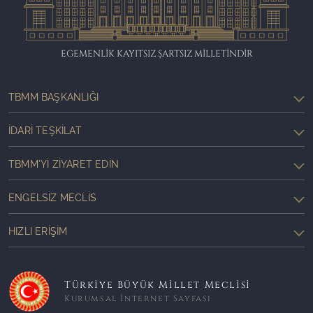
EGEMENLİK KAYITSIZ ŞARTSIZ MİLLETİNDİR
TBMM BAŞKANLIĞI
İDARI TEŞKILAT
TBMM'YI ZIYARET EDIN
ENGELSIZ MECLIS
HIZLI ERIŞIM
Türkiye Büyük Millet Meclisi
Kurumsal İnternet Sayfası