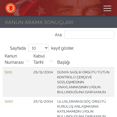
KANUN ARAMA SONUÇLARI
Ara:
Sayfada
kayıt göster.
Kanun
Kabul
Numarası
Tarihi
Başlığı
5261
25/11/2004
DÜNYA SAĞLIK ÖRGÜTÜ TÜTÜN
KONTROLÜ ÇERÇEVE
SÖZLEŞMESİNİN
ONAYLANMASININ UYGUN
BULUNDUĞUNA DAİR KANUN
5260
25/11/2004
ULUSLARARASI GÖÇ ÖRGÜTÜ
KURULUŞ ANLAŞMASINA
KATILMAMIZIN UYGUN
BULUNDUĞUNA DAİR KANUN