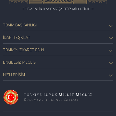
EGEMENLİK KAYITSIZ ŞARTSIZ MİLLETİNDİR
TBMM BAŞKANLIĞI
İDARI TEŞKILAT
TBMM'YI ZIYARET EDIN
ENGELSIZ MECLIS
HIZLI ERIŞIM
Türkiye Büyük Millet Meclisi
Kurumsal İnternet Sayfası