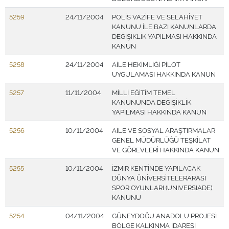
5259
24/11/2004
POLİS VAZİFE VE SELAHİYET
KANUNU İLE BAZI KANUNLARDA
DEĞİŞİKLİK YAPILMASI HAKKINDA
KANUN
5258
24/11/2004
AİLE HEKİMLİĞİ PİLOT
UYGULAMASI HAKKINDA KANUN
5257
11/11/2004
MİLLİ EĞİTİM TEMEL
KANUNUNDA DEĞİŞİKLİK
YAPILMASI HAKKINDA KANUN
5256
10/11/2004
AİLE VE SOSYAL ARAŞTIRMALAR
GENEL MÜDÜRLÜĞÜ TEŞKİLAT
VE GÖREVLERİ HAKKINDA KANUN
5255
10/11/2004
İZMİR KENTİNDE YAPILACAK
DÜNYA ÜNİVERSİTELERARASI
SPOR OYUNLARI (UNIVERSIADE)
KANUNU
5254
04/11/2004
GÜNEYDOĞU ANADOLU PROJESİ
BÖLGE KALKINMA İDARESİ