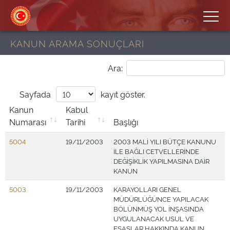
KANUN ARAMA SONUÇLARI
Ara:
Sayfada
kayıt göster.
Kanun
Kabul
Numarası
Tarihi
Başlığı
5004
19/11/2003
2003 MALİ YILI BÜTÇE KANUNU
İLE BAĞLI CETVELLERİNDE
DEĞİŞİKLİK YAPILMASINA DAİR
KANUN
5003
19/11/2003
KARAYOLLARI GENEL
MÜDÜRLÜĞÜNCE YAPILACAK
BÖLÜNMÜŞ YOL İNŞASINDA
UYGULANACAK USUL VE
ESASLAR HAKKINDA KANUN