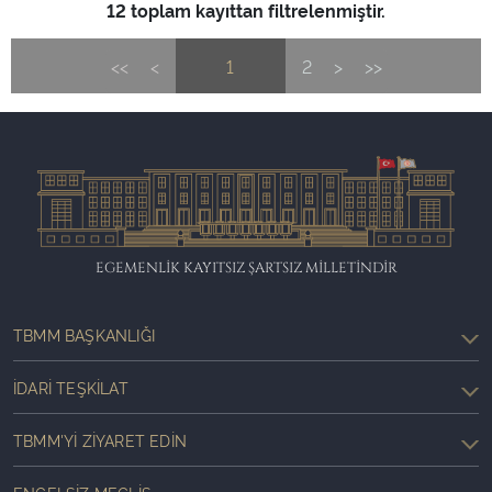
12 toplam kayıttan filtrelenmiştir.
<<
<
1
2
>
>>
EGEMENLİK KAYITSIZ ŞARTSIZ MİLLETİNDİR
TBMM BAŞKANLIĞI
İDARI TEŞKILAT
TBMM'YI ZIYARET EDIN