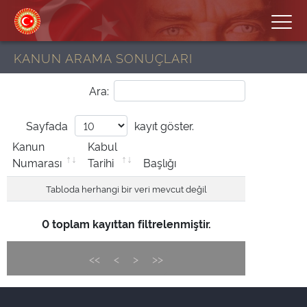
KANUN ARAMA SONUÇLARI
Ara:
Sayfada
kayıt göster.
Kanun
Kabul
Numarası
Tarihi
Başlığı
Tabloda herhangi bir veri mevcut değil
0 toplam kayıttan filtrelenmiştir.
<<
<
>
>>