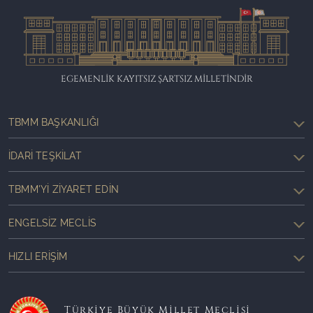
EGEMENLİK KAYITSIZ ŞARTSIZ MİLLETİNDİR
TBMM BAŞKANLIĞI
İDARI TEŞKILAT
TBMM'YI ZIYARET EDIN
ENGELSIZ MECLIS
HIZLI ERIŞIM
Türkiye Büyük Millet Meclisi