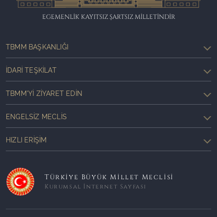
EGEMENLİK KAYITSIZ ŞARTSIZ MİLLETİNDİR
TBMM BAŞKANLIĞI
İDARI TEŞKILAT
TBMM'YI ZIYARET EDIN
ENGELSIZ MECLIS
HIZLI ERIŞIM
Türkiye Büyük Millet Meclisi
Kurumsal İnternet Sayfası