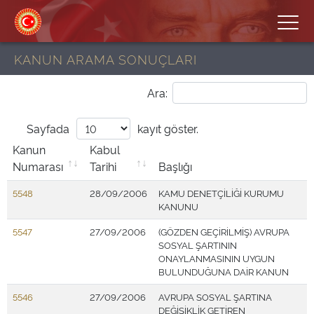
KANUN ARAMA SONUÇLARI
Ara:
Sayfada
kayıt göster.
Kanun
Kabul
Numarası
Tarihi
Başlığı
5548
28/09/2006
KAMU DENETÇİLİĞİ KURUMU
KANUNU
5547
27/09/2006
(GÖZDEN GEÇİRİLMİŞ) AVRUPA
SOSYAL ŞARTININ
ONAYLANMASININ UYGUN
BULUNDUĞUNA DAİR KANUN
5546
27/09/2006
AVRUPA SOSYAL ŞARTINA
DEĞİŞİKLİK GETİREN