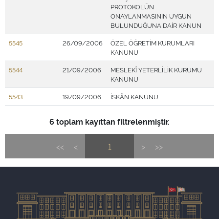
PROTOKOLÜN
ONAYLANMASININ UYGUN
BULUNDUĞUNA DAİR KANUN
5545
26/09/2006
ÖZEL ÖĞRETİM KURUMLARI
KANUNU
5544
21/09/2006
MESLEKÎ YETERLİLİK KURUMU
KANUNU
5543
19/09/2006
İSKÂN KANUNU
6 toplam kayıttan filtrelenmiştir.
<<
<
1
>
>>