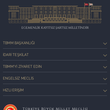
EGEMENLİK KAYITSIZ ŞARTSIZ MİLLETİNDİR
TBMM BAŞKANLIĞI
İDARI TEŞKILAT
TBMM'YI ZIYARET EDIN
ENGELSIZ MECLIS
HIZLI ERIŞIM
Türkiye Büyük Millet Meclisi