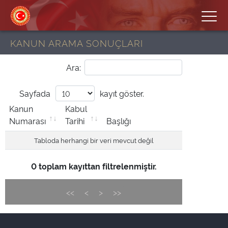
KANUN ARAMA SONUÇLARI
Ara:
Sayfada
kayıt göster.
Kanun
Kabul
Numarası
Tarihi
Başlığı
Tabloda herhangi bir veri mevcut değil
0 toplam kayıttan filtrelenmiştir.
<<
<
>
>>