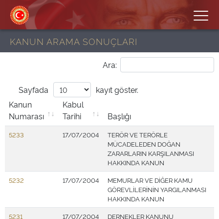
KANUN ARAMA SONUÇLARI
Ara:
Sayfada
kayıt göster.
Kanun
Kabul
Numarası
Tarihi
Başlığı
5233
17/07/2004
TERÖR VE TERÖRLE
MÜCADELEDEN DOĞAN
ZARARLARIN KARŞILANMASI
HAKKINDA KANUN
5232
17/07/2004
MEMURLAR VE DİĞER KAMU
GÖREVLİLERİNİN YARGILANMASI
HAKKINDA KANUN
5231
17/07/2004
DERNEKLER KANUNU