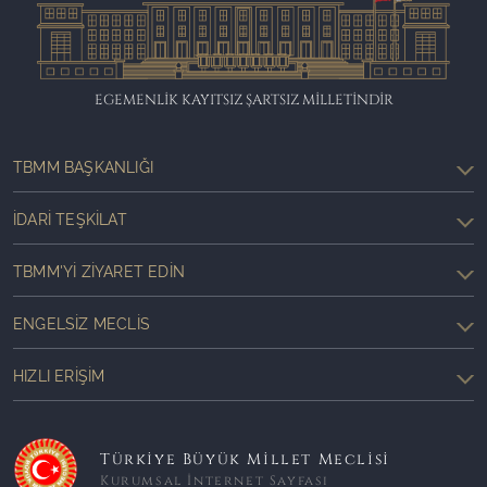
EGEMENLİK KAYITSIZ ŞARTSIZ MİLLETİNDİR
TBMM BAŞKANLIĞI
İDARI TEŞKILAT
TBMM'YI ZIYARET EDIN
ENGELSIZ MECLIS
HIZLI ERIŞIM
Türkiye Büyük Millet Meclisi
Kurumsal İnternet Sayfası