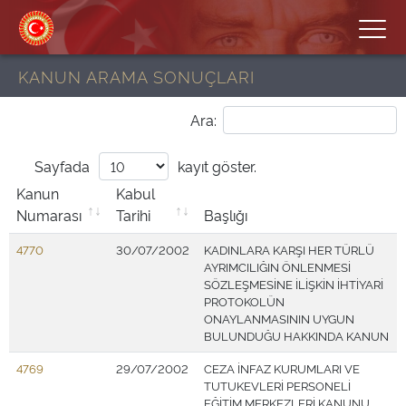
KANUN ARAMA SONUÇLARI
Ara:
Sayfada
kayıt göster.
Kanun
Kabul
Numarası
Tarihi
Başlığı
4770
30/07/2002
KADINLARA KARŞI HER TÜRLÜ
AYRIMCILIĞIN ÖNLENMESİ
SÖZLEŞMESİNE İLİŞKİN İHTİYARİ
PROTOKOLÜN
ONAYLANMASININ UYGUN
BULUNDUĞU HAKKINDA KANUN
4769
29/07/2002
CEZA İNFAZ KURUMLARI VE
TUTUKEVLERİ PERSONELİ
EĞİTİM MERKEZLERİ KANUNU