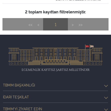
2 toplam kayıttan filtrelenmiştir.
<<
<
1
>
>>
EGEMENLİK KAYITSIZ ŞARTSIZ MİLLETİNDİR
TBMM BAŞKANLIĞI
İDARI TEŞKILAT
TBMM'YI ZIYARET EDIN